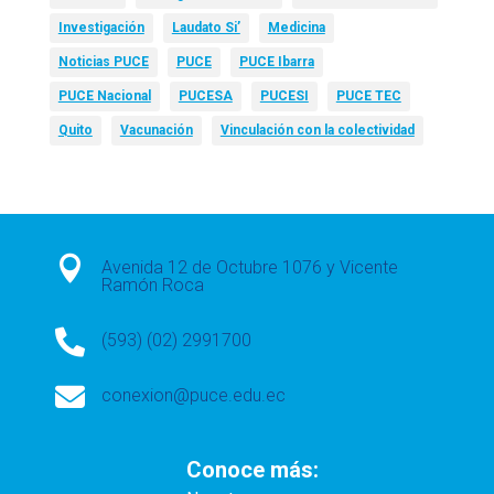
Investigación
Laudato Si’
Medicina
Noticias PUCE
PUCE
PUCE Ibarra
PUCE Nacional
PUCESA
PUCESI
PUCE TEC
Quito
Vacunación
Vinculación con la colectividad

Avenida 12 de Octubre 1076 y Vicente
Ramón Roca

(593) (02) 2991700

conexion@puce.edu.ec
Conoce más: