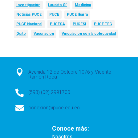
Investigación
Laudato Si’
Medicina
Noticias PUCE
PUCE
PUCE Ibarra
PUCE Nacional
PUCESA
PUCESI
PUCE TEC
Quito
Vacunación
Vinculación con la colectividad

Avenida 12 de Octubre 1076 y Vicente
Ramón Roca

(593) (02) 2991700

conexion@puce.edu.ec
Conoce más:
Nosotros