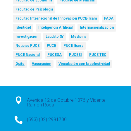
Facultad de Economía
Facultad de Medicina
Facultad de Psicología
Facultad Internacional de Innovación PUCE-Icam
FADA
Identidad
Inteligencia Artificial
Internacionalización
Investigación
Laudato Si’
Medicina
Noticias PUCE
PUCE
PUCE Ibarra
PUCE Nacional
PUCESA
PUCESI
PUCE TEC
Quito
Vacunación
Vinculación con la colectividad

Avenida 12 de Octubre 1076 y Vicente
Ramón Roca

(593) (02) 2991700