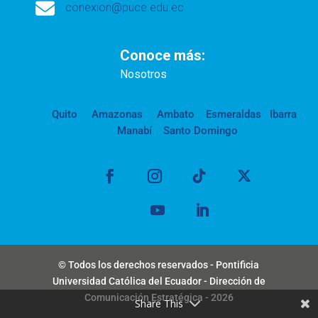

conexion@puce.edu.ec
Conoce más:
Nosotros
Quito
Amazonas
Ambato
Esmeraldas
Ibarra
Manabí
Santo Domingo
© Todos los derechos reservados - Pontificia
Universidad Católica del Ecuador - Dirección de
Comunicación Estratégica - 2026
Share This