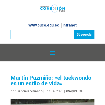
www.puce.edu.ec
│
Intranet
Martín Pazmiño: «el taekwondo
es un estilo de vida»
por
Gabriela Vivanco
|
Ene 14, 2025
|
#SoyPUCE