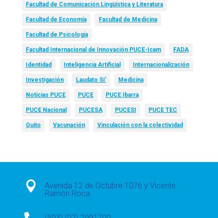
Facultad de Comunicación Lingüística y Literatura
Facultad de Economía
Facultad de Medicina
Facultad de Psicología
Facultad Internacional de Innovación PUCE-Icam
FADA
Identidad
Inteligencia Artificial
Internacionalización
Investigación
Laudato Si’
Medicina
Noticias PUCE
PUCE
PUCE Ibarra
PUCE Nacional
PUCESA
PUCESI
PUCE TEC
Quito
Vacunación
Vinculación con la colectividad

Avenida 12 de Octubre 1076 y Vicente
Ramón Roca
(593) (02) 2991700