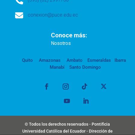


conexion@puce.edu.ec
Conoce más:
Nosotros
Quito
Amazonas
Ambato
Esmeraldas
Ibarra
Manabí
Santo Domingo
© Todos los derechos reservados - Pontificia
Universidad Católica del Ecuador - Dirección de