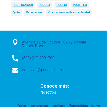
PUCE Nacional
PUCESA
PUCESI
PUCE TEC
Quito
Vacunación
Vinculación con la colectividad

Avenida 12 de Octubre 1076 y Vicente
Ramón Roca

(593) (02) 2991700

conexion@puce.edu.ec
Conoce más:
Nosotros
Quito
Amazonas
Ambato
Esmeraldas
Ibarra