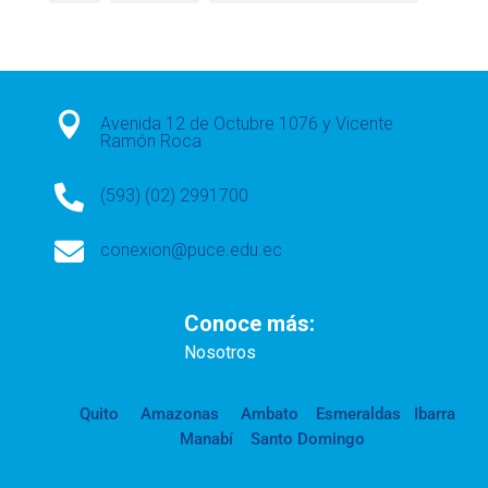

Avenida 12 de Octubre 1076 y Vicente
Ramón Roca

(593) (02) 2991700

conexion@puce.edu.ec
Conoce más:
Nosotros
Quito
Amazonas
Ambato
Esmeraldas
Ibarra
Manabí
Santo Domingo