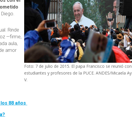
os con el
rometido
e Diego.
ual. Rinde
voz —firme,
ada aula,
 de amor
Foto: 7 de julio de 2015. El papa Francisco se reunió con
estudiantes y profesores de la PUCE. ANDES/Micaela Ay
V.
a los 88 años
pa?