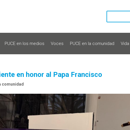
PUCE en los medios
Voces
PUCE en la comunidad
Vida
iente en honor al Papa Francisco
a comunidad