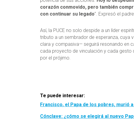
potencia de sus acciones.
Hoy lo despedim
corazón conmovido, pero también comp
con continuar su legado
”. Expresó el padr
Así, la PUCE no solo despide a un líder espirit
tributo a un sembrador de esperanza, cuya 
clara y compasiva— seguirá resonando en c
cada proyecto de vinculación y cada gesto
por el prójimo.
Te puede interesar:
Francisco, el Papa de los pobres, murió 
Cónclave: ¿cómo se elegirá al nuevo Pa