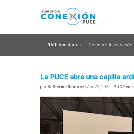
PUCE transforma
Descubre tu vocación
La PUCE abre una capilla ard
por
Katherine Ramírez
|
Abr 22, 2025
|
PUCE en l