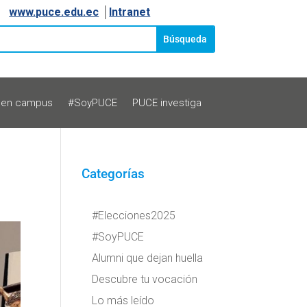
www.puce.edu.ec
│
Intranet
 en campus
#SoyPUCE
PUCE investiga
Categorías
#Elecciones2025
#SoyPUCE
Alumni que dejan huella
Descubre tu vocación
Lo más leído