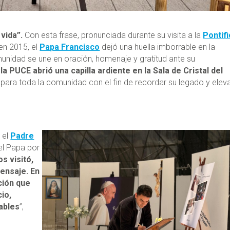
 vida”.
Con esta frase, pronunciada durante su visita a la
Pontifi
en 2015, el
Papa Francisco
dejó una huella imborrable en la
dad se une en oración, homenaje y gratitud ante su
 la PUCE abrió una capilla ardiente en la Sala de Cristal del
 para toda la comunidad con el fin de recordar su legado y elev
 el
Padre
del Papa por
s visitó,
ensaje. En
ción que
cio,
ables
”,