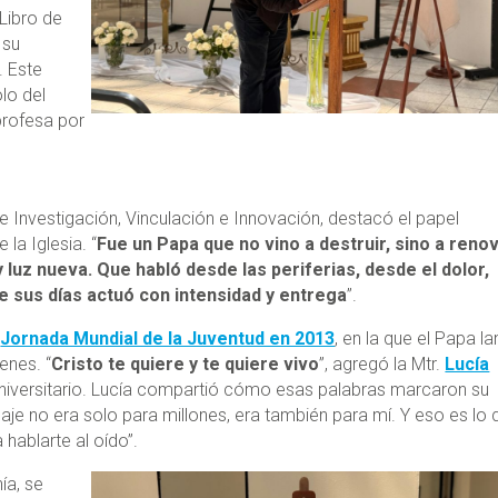
 Libro de
 su
. Este
lo del
profesa por
de Investigación, Vinculación e Innovación, destacó el papel
la Iglesia. “
Fue un Papa que no vino a destruir, sino a renov
 luz nueva. Que habló desde las periferias, desde el dolor,
de sus días actuó con intensidad y entrega
”.
a
Jornada Mundial de la Juventud en 2013
, en la que el Papa l
enes. “
Cristo te quiere y te quiere vivo
”, agregó la Mtr.
Lucía
Universitario. Lucía compartió cómo esas palabras marcaron su
e no era solo para millones, era también para mí. Y eso es lo 
 hablarte al oído”.
ía, se