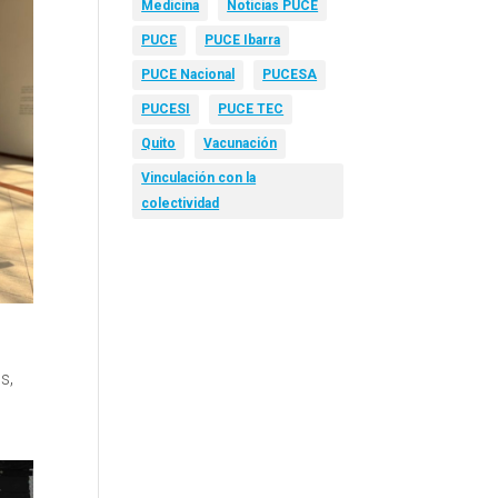
Medicina
Noticias PUCE
PUCE
PUCE Ibarra
PUCE Nacional
PUCESA
PUCESI
PUCE TEC
Quito
Vacunación
Vinculación con la
colectividad
s,