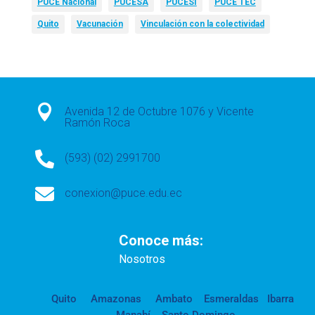
PUCE Nacional
PUCESA
PUCESI
PUCE TEC
Quito
Vacunación
Vinculación con la colectividad

Avenida 12 de Octubre 1076 y Vicente
Ramón Roca

(593) (02) 2991700

conexion@puce.edu.ec
Conoce más:
Nosotros
Quito
Amazonas
Ambato
Esmeraldas
Ibarra
Manabí
Santo Domingo