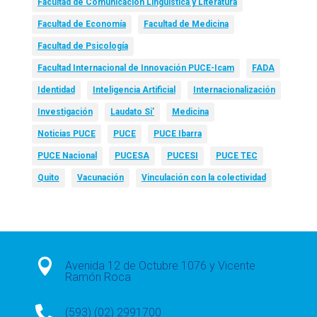
Facultad de Comunicación Lingüística y Literatura
Facultad de Economía
Facultad de Medicina
Facultad de Psicología
Facultad Internacional de Innovación PUCE-Icam
FADA
Identidad
Inteligencia Artificial
Internacionalización
Investigación
Laudato Si’
Medicina
Noticias PUCE
PUCE
PUCE Ibarra
PUCE Nacional
PUCESA
PUCESI
PUCE TEC
Quito
Vacunación
Vinculación con la colectividad

Avenida 12 de Octubre 1076 y Vicente
Ramón Roca

(593) (02) 2991700