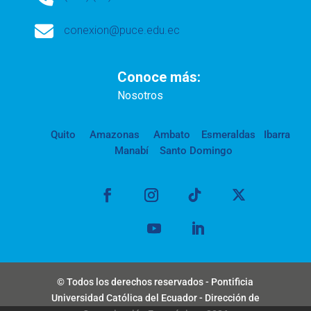

conexion@puce.edu.ec
Conoce más:
Nosotros
Quito
Amazonas
Ambato
Esmeraldas
Ibarra
Manabí
Santo Domingo
© Todos los derechos reservados - Pontificia
Universidad Católica del Ecuador - Dirección de