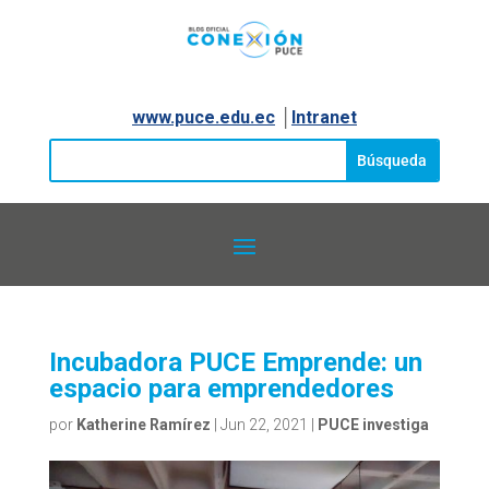
www.puce.edu.ec
│
Intranet
Incubadora PUCE Emprende: un
espacio para emprendedores
por
Katherine Ramírez
|
Jun 22, 2021
|
PUCE investiga