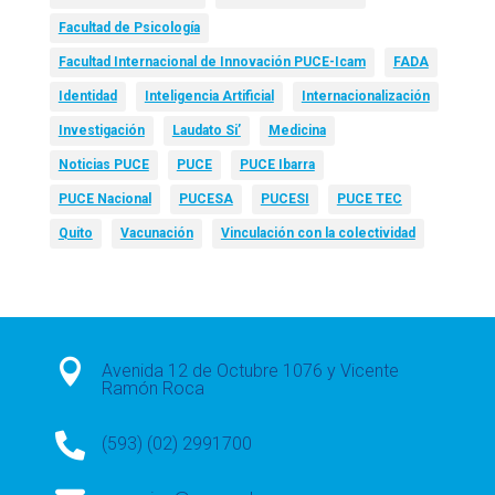
Facultad de Psicología
Facultad Internacional de Innovación PUCE-Icam
FADA
Identidad
Inteligencia Artificial
Internacionalización
Investigación
Laudato Si’
Medicina
Noticias PUCE
PUCE
PUCE Ibarra
PUCE Nacional
PUCESA
PUCESI
PUCE TEC
Quito
Vacunación
Vinculación con la colectividad

Avenida 12 de Octubre 1076 y Vicente
Ramón Roca

(593) (02) 2991700