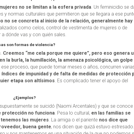
 mujeres no se limitan a la esfera privada
. Un feminicidio se d
es y normas culturales que permitieron que se llegara a ese punt
io no se concreta al inicio de la relación, generalmente hay
lizados como celos, control de vestimenta de mujeres o de
r a dónde vas y con quién sales.
as son formas de violencia?
.
Creemos “me cela porque me quiere”, pero eso genera 
n la burla, la humillación, la amenaza psicológica, un golpe 
n ese proceso, que puede tomar meses o años, concurren varia
 índices de impunidad y de falta de medidas de protección 
uier etapa son altísimos
. Es complicado tener el apoyo del
¿Ejemplos?
que supuestamente se suicidó (Naomi Arcentales) y que se conoce
e protección no funciona
. Pesa lo cultural,
en las familias se
e tenemos las mujeres
. La amiga o el pariente
nos dice que
roveedor, buena gente
, nos dicen que quizá estuvo estresado.
igro y nos mantenemos en una situación de la que no podemos sa