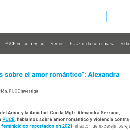
PUCE en los medios
Voces
PUCE en la comunidad
Vida
s sobre el amor romántico”: Alexandra
ción
,
PUCE investiga
del Amor y la Amistad
.
Con la Mgtr. Alexandra Serrano,
a
PUCE
, hablamos sobre amor romántico y violencia contra 
s
feminicidios reportados en 2021
, el autor fue expareja, parej