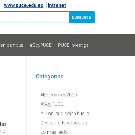
www.puce.edu.ec
│
Intranet
 en campus
#SoyPUCE
PUCE investiga
Categorías
#Elecciones2025
#SoyPUCE
Alumni que dejan huella
Descubre tu vocación
las
a o
Lo más leído