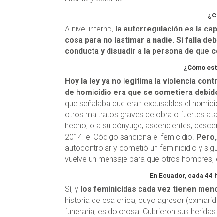
¿C
A nivel interno,
la autorregulación es la ca
cosa para no lastimar a nadie. Si falla deb
conducta y disuadir a la persona de que 
¿Cómo está
Hoy la ley ya no legitima la violencia con
de homicidio era que se cometiera debido
que señalaba que eran excusables el homicid
otros maltratos graves de obra o fuertes ataq
hecho, o a su cónyuge, ascendientes, desce
2014, el Código sanciona el femicidio.
Pero,
autocontrolar y cometió un feminicidio y sigue
vuelve un mensaje para que otros hombres, e
En Ecuador, cada 44 
Sí, y
los feminicidas cada vez tienen meno
historia de esa chica, cuyo agresor (exmari
funeraria, es dolorosa. Cubrieron sus herid