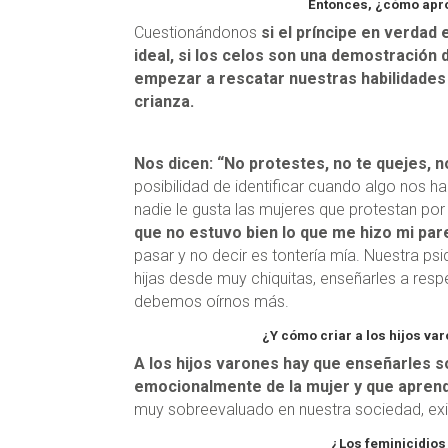
Entonces, ¿cómo apro
Cuestionándonos
si el príncipe en verdad 
ideal, si los celos son una demostración 
empezar a rescatar nuestras habilidades
crianza.
Nos dicen: “No protestes, no te quejes, n
posibilidad de identificar cuando algo nos 
nadie le gusta las mujeres que protestan po
que no estuvo bien lo que me hizo mi par
pasar y no decir es tontería mía. Nuestra p
hijas desde muy chiquitas, enseñarles a res
debemos oírnos más.
¿Y cómo criar a los hijos va
A los hijos varones hay que enseñarles 
emocionalmente de la mujer y que aprend
muy sobreevaluado en nuestra sociedad, exi
¿Los feminicidios