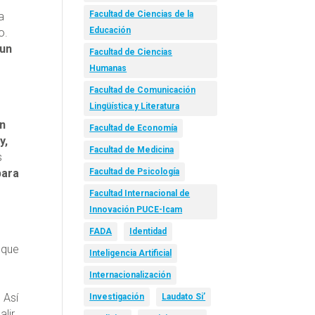
Facultad de Ciencias de la
a
Educación
o.
 un
Facultad de Ciencias
Humanas
Facultad de Comunicación
Lingüística y Literatura
un
Facultad de Economía
y,
Facultad de Medicina
s
para
Facultad de Psicología
Facultad Internacional de
Innovación PUCE-Icam
FADA
Identidad
 que
Inteligencia Artificial
Internacionalización
 Así
Investigación
Laudato Si’
lir.