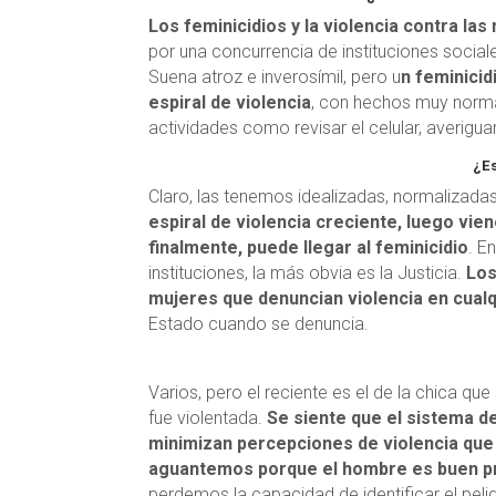
Los feminicidios y la violencia contra las
por una concurrencia de instituciones social
Suena atroz e inverosímil, pero u
n feminicid
espiral de violencia
, con hechos muy norma
actividades como revisar el celular, averigua
¿Es
Claro, las tenemos idealizadas, normalizadas
espiral de violencia creciente, luego viene
finalmente, puede llegar al feminicidio
. E
instituciones, la más obvia es la Justicia.
Los
mujeres que denuncian violencia en cualq
Estado cuando se denuncia.
Varios, pero el reciente es el de la chica 
fue violentada.
Se siente que el sistema d
minimizan percepciones de violencia qu
aguantemos porque el hombre es buen p
perdemos la capacidad de identificar el pel