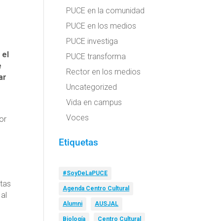
PUCE en la comunidad
PUCE en los medios
PUCE investiga
s
el
PUCE transforma
e
Rector en los medios
ar
Uncategorized
Vida en campus
Voces
or
;
Etiquetas
#SoyDeLaPUCE
tas
Agenda Centro Cultural
 al
Alumni
AUSJAL
Biología
Centro Cultural