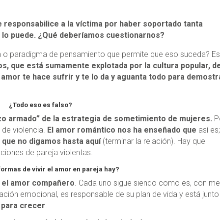
 responsabilice a la víctima por haber soportado tanta
o lo puede. ¿Qué deberíamos cuestionarnos?
ía o paradigma de pensamiento que permite que eso suceda? E
s, que está sumamente explotada por la cultura popular, d
 amor te hace sufrir y te lo da y aguanta todo para demostr
¿Todo eso es falso?
azo armado” de la estrategia de sometimiento de mujeres.
P
 de violencia.
El amor romántico nos ha enseñado que
así es
y que no digamos hasta aquí
(terminar la relación). Hay que
aciones de pareja violentas.
formas de vivir el amor en pareja hay?
,
el amor compañero
. Cada uno sigue siendo como es, con me
ción emocional, es responsable de su plan de vida y está junto
o para crecer
.