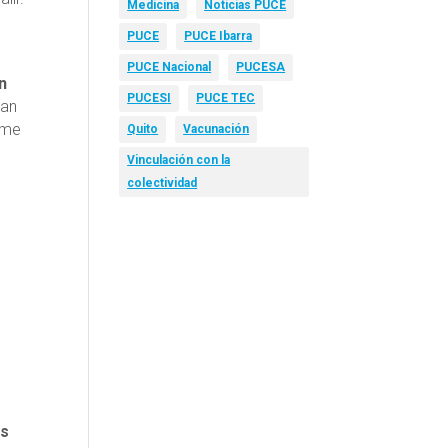
Medicina
Noticias PUCE
PUCE
PUCE Ibarra
PUCE Nacional
PUCESA
n
PUCESI
PUCE TEC
zan
 “me
Quito
Vacunación
Vinculación con la
colectividad
e
as