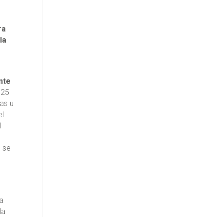
ra
la
nte
 25
as u
el
l
o se
na
da