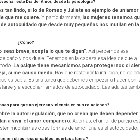
vechar este Día del Amor, desde la psicología?
es tan lindo, si lo de Romeo y Julieta es ejemplo de un amor
de que me quiere.
Y, particularmente,
las mujeres tenemos q
 de autocuidado que desde muy pequeñas nos mutilan en la
¿Cómo?
o seas brava, acepta lo que te digan”
. Así perdemos esa
hace daño y nos duele. Tenemos en la cabeza esa idea de que a
r todo.
La psique tiene mecanismos para protegernos si sie
eja, si me causó miedo.
Hay que restaurar la intuición, no dejarl
sique es sabia. Es una tarea que debemos empezar a hacer con l
petarse y a escuchar llamados de autocuidado. Las adultas tamb
rones para que no ejerzan violencia en sus relaciones?
sobre la autorregulación, que no crean que deben depender
an a vivir el amor compañero
. Además, el amor de pareja es
sten muchísimas otras formas de amor, una es el autocuidado.
 tienen otros responsables, puertas afuera?