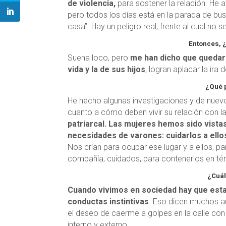
de violencia,
para sostener la relación. He a
pero todos los días está en la parada de bus
casa”. Hay un peligro real, frente al cual no 
Entonces, 
Suena loco, pero
me han dicho que quedars
vida y la de sus hijos
, logran aplacar la ira
¿Qué 
He hecho algunas investigaciones y de nuevo
cuanto a cómo deben vivir su relación con l
patriarcal. Las mujeres hemos sido vista
necesidades de varones: cuidarlos a ellos 
Nos crían para ocupar ese lugar y a ellos, p
compañía, cuidados, para contenerlos en té
¿Cuál
Cuando vivimos en sociedad hay que esta
conductas instintivas
. Eso dicen muchos a
el deseo de caerme a golpes en la calle con 
interno y externo.