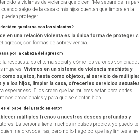
tendido a víctimas de violencia que dicen: “Me separé de mi par
 cuando salgo de la casa o mis hijos cuentan que timbra en la
se pueden proteger.
¿deciden quedarse con los violentos?
e en una relación violenta es la única forma de proteger 
 del agresor, son formas de sobrevivencia.
pasa por la cabeza del agresor?
 la respuesta es el tema social y cómo los varones son criado
as mujeres.
Vivimos en un sistema de violencia machista y
s como sujetos, hasta como objetos, al servicio de múltiple
y a los hijos, limpiar la casa, ofrecerles servicios sexuale
ara esperar eso. Ellos creen que las mujeres están para darles
rminos emocionales y para que se sientan bien.
 es el papel del Estado en esto?
blecer múltiples frenos a nuestros deseos profundos y
utores. La persona tiene muchos impulsos propios, yo puedo te
quien me provoca iras, pero no lo hago porque hay límites a niv