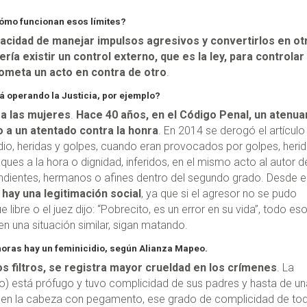
ómo funcionan esos límites?
pacidad de manejar impulsos agresivos y convertirlos en ot
ería existir un control externo, que es la ley, para controlar 
cometa un acto en contra de otro
.
 operando la Justicia, por ejemplo?
tra las mujeres
.
Hace 40 años, en el Código Penal, un atenua
 a un atentado contra la honra
. En 2014 se derogó el artículo
io, heridas y golpes, cuando eran provocados por golpes, herid
ues a la hora o dignidad, inferidos, en el mismo acto al autor d
ndientes, hermanos o afines dentro del segundo grado. Desde e
 hay una legitimación social
, ya que si el agresor no se pudo
 libre o el juez dijo: “Pobrecito, es un error en su vida”, todo es
n una situación similar, sigan matando.
horas hay un feminicidio, según Alianza Mapeo.
s filtros, se registra mayor crueldad en los crímenes
. La
do) está prófugo y tuvo complicidad de sus padres y hasta de u
as en la cabeza con pegamento, ese grado de complicidad de to