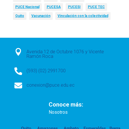
PUCE Nacional
PUCESA
PUCESI
PUCE TEC
Quito
Vacunación
Vinculación con la colectividad

Avenida 12 de Octubre 1076 y Vicente
Ramón Roca

(593) (02) 2991700

conexion@puce.edu.ec
Conoce más:
Nosotros
Quito
Amazonas
Ambato
Esmeraldas
Ibarra