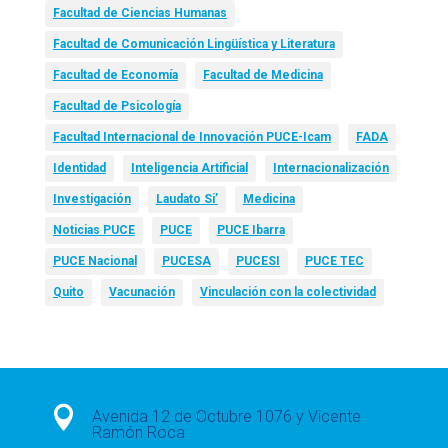
Facultad de Ciencias Humanas
Facultad de Comunicación Lingüística y Literatura
Facultad de Economía
Facultad de Medicina
Facultad de Psicología
Facultad Internacional de Innovación PUCE-Icam
FADA
Identidad
Inteligencia Artificial
Internacionalización
Investigación
Laudato Si’
Medicina
Noticias PUCE
PUCE
PUCE Ibarra
PUCE Nacional
PUCESA
PUCESI
PUCE TEC
Quito
Vacunación
Vinculación con la colectividad

Avenida 12 de Octubre 1076 y Vicente
Ramón Roca