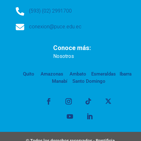

(593) (02) 2991700

conexion@puce.edu.ec
Conoce más:
Nosotros
Quito
Amazonas
Ambato
Esmeraldas
Ibarra
Manabí
Santo Domingo
© Todos los derechos reservados - Pontificia