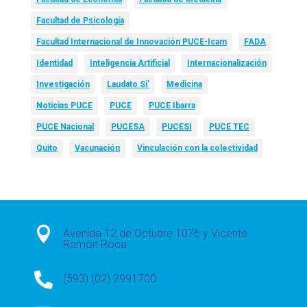
Facultad de Psicología
Facultad Internacional de Innovación PUCE-Icam
FADA
Identidad
Inteligencia Artificial
Internacionalización
Investigación
Laudato Si’
Medicina
Noticias PUCE
PUCE
PUCE Ibarra
PUCE Nacional
PUCESA
PUCESI
PUCE TEC
Quito
Vacunación
Vinculación con la colectividad

Avenida 12 de Octubre 1076 y Vicente
Ramón Roca

(593) (02) 2991700