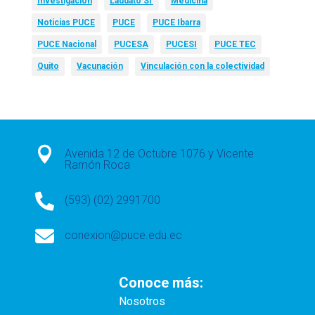
Investigación
Laudato Si’
Medicina
Noticias PUCE
PUCE
PUCE Ibarra
PUCE Nacional
PUCESA
PUCESI
PUCE TEC
Quito
Vacunación
Vinculación con la colectividad

Avenida 12 de Octubre 1076 y Vicente
Ramón Roca

(593) (02) 2991700

conexion@puce.edu.ec
Conoce más:
Nosotros