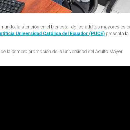
 mundo, la atención en el bienestar de los adultos mayores es 
ntificia Universidad Católica del Ecuador (PUCE)
presenta la
de la primera promoción de la Universidad del Adulto Mayor