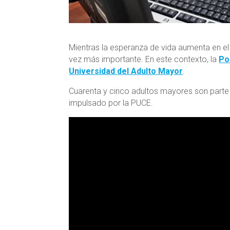
Mientras la esperanza de vida aumenta en el
vez más importante. En este contexto, la
Po
Universidad del Adulto Mayor
.
Cuarenta y cinco adultos mayores son parte 
impulsado por la PUCE.