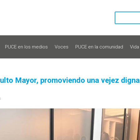
PUCE en los medios
Voces
PUCE en la comunidad
Vida
dulto Mayor, promoviendo una vejez digna
s