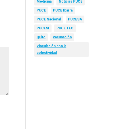
Medicina
Noticias PUCE
PUCE
PUCE Ibarra
PUCE Nacional
PUCESA
PUCESI
PUCE TEC
Quito
Vacunación
Vinculación con la
colectividad