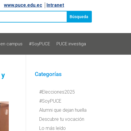
www.puce.edu.ec
│
Intranet
 en campus
#SoyPUCE
PUCE investiga
 y
Categorías
#Elecciones2025
#SoyPUCE
Alumni que dejan huella
Descubre tu vocación
Lo más leído