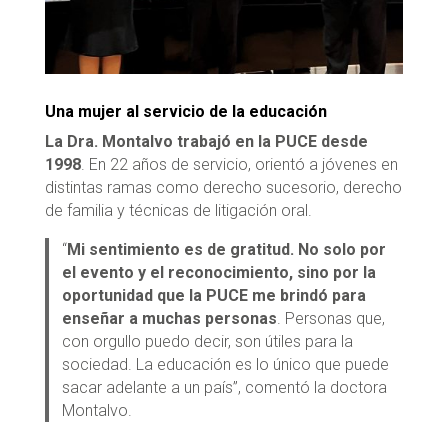
Una mujer al servicio de la educación
La Dra. Montalvo trabajó en la PUCE desde
1998
. En 22 años de servicio, orientó a jóvenes en
distintas ramas como derecho sucesorio, derecho
de familia y técnicas de litigación oral.
“
Mi sentimiento es de gratitud. No solo por
el evento y el reconocimiento, sino por la
oportunidad que la PUCE me brindó para
enseñar a muchas personas
. Personas que,
con orgullo puedo decir, son útiles para la
sociedad. La educación es lo único que puede
sacar adelante a un país”, comentó la doctora
Montalvo.