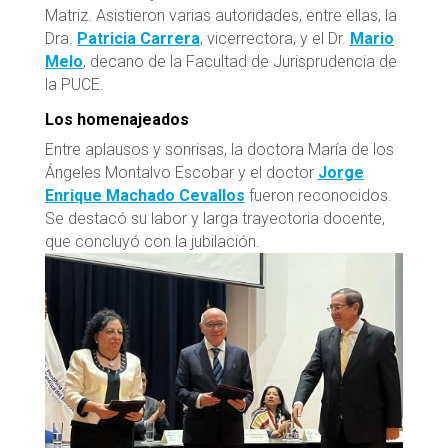
Matriz. Asistieron varias autoridades, entre ellas, la
Dra.
Patricia Carrera
, vicerrectora, y el Dr.
Mario
Melo
, decano de la Facultad de Jurisprudencia de
la PUCE.
Los homenajeados
Entre aplausos y sonrisas, la doctora María de los
Ángeles Montalvo Escobar y el doctor
Jorge
Enrique Machado Cevallos
fueron reconocidos.
Se destacó su labor y larga trayectoria docente,
que concluyó con la jubilación.