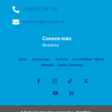

(593) (02) 2991700

conexion@puce.edu.ec
Conoce más:
Nosotros
Quito
Amazonas
Ambato
Esmeraldas
Ibarra
Manabí
Santo Domingo