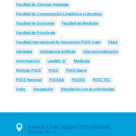
Facultad de Ciencias Humanas
Facultad de Comunicación Lingüística y Literatura
Facultad de Economía
Facultad de Medicina
Facultad de Psicología
Facultad Internacional de Innovación PUCE-Icam
FADA
Identidad
Inteligencia Artificial
Internacionalización
Investigación
Laudato Si’
Medicina
Noticias PUCE
PUCE
PUCE Ibarra
PUCE Nacional
PUCESA
PUCESI
PUCE TEC
Quito
Vacunación
Vinculación con la colectividad

Avenida 12 de Octubre 1076 y Vicente
Ramón Roca