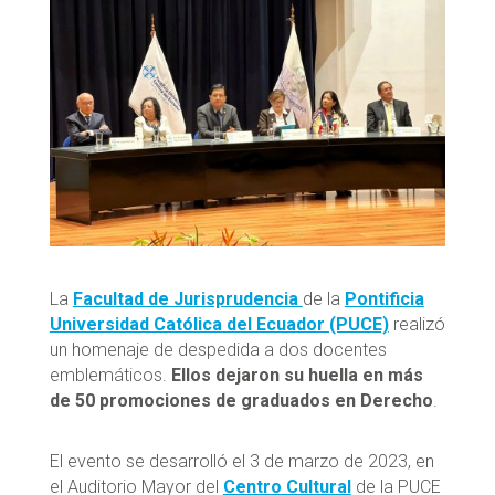
La
Facultad de Jurisprudencia
de la
Pontificia
Universidad Católica del Ecuador (PUCE)
realizó
un homenaje de despedida a dos docentes
emblemáticos.
Ellos dejaron su huella en más
de 50 promociones de graduados en Derecho
.
El evento se desarrolló el 3 de marzo de 2023, en
el Auditorio Mayor del
Centro Cultural
de la PUCE