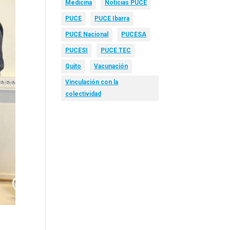
Medicina
Noticias PUCE
PUCE
PUCE Ibarra
PUCE Nacional
PUCESA
PUCESI
PUCE TEC
Quito
Vacunación
Vinculación con la
colectividad