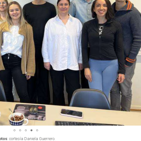
otos
: cortesía Daniela Guerrero.