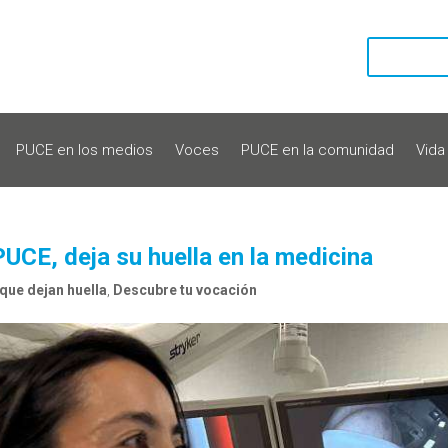
PUCE en los medios
Voces
PUCE en la comunidad
Vida
UCE, deja su huella en la medicina
que dejan huella
,
Descubre tu vocación