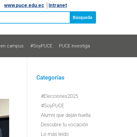
www.puce.edu.ec
│
Intranet
 en campus
#SoyPUCE
PUCE investiga
Categorías
#Elecciones2025
#SoyPUCE
Alumni que dejan huella
Descubre tu vocación
Lo más leído