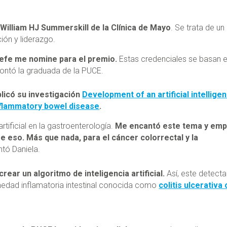
 William HJ Summerskill de la Clínica de Mayo
. Se trata de un
ión y liderazgo.
jefe me nomine para el premio.
Estas credenciales se basan 
 contó la graduada de la PUCE.
blicó su investigación
Development of an artificial intellige
inflammatory bowel disease
.
rtificial en la gastroenterología.
Me encantó este tema y em
 eso. Más que nada, para el cáncer colorrectal y la
ontó Daniela.
rear un algoritmo de inteligencia artificial.
Así, este detecta
medad inflamatoria intestinal conocida como
colitis ulcerativa 