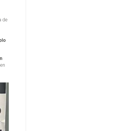
a de
plo
en
 en