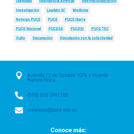
Identidad
Inteligencia Artificial
Internacionalización
Investigación
Laudato Si’
Medicina
Noticias PUCE
PUCE
PUCE Ibarra
PUCE Nacional
PUCESA
PUCESI
PUCE TEC
Quito
Vacunación
Vinculación con la colectividad

Avenida 12 de Octubre 1076 y Vicente
Ramón Roca

(593) (02) 2991700

conexion@puce.edu.ec
Conoce más: