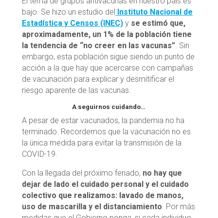
El tema de grupos antivacunas en nuestro país es
bajo. Se hizo un estudio del
Instituto Nacional de
Estadística y Censos (INEC)
y
se estimó que,
aproximadamente, un 1% de la población tiene
la tendencia de “no creer en las vacunas”
. Sin
embargo, esta población sigue siendo un punto de
acción a la que hay que acercarse con campañas
de vacunación para explicar y desmitificar el
riesgo aparente de las vacunas.
A seguirnos cuidando…
A pesar de estar vacunados, la pandemia no ha
terminado. Recordemos que la vacunación no es
la única medida para evitar la transmisión de la
COVID-19.
Con la llegada del próximo feriado,
no hay que
dejar de lado el cuidado personal y el cuidado
colectivo que realizamos: lavado de manos,
uso de mascarilla y el distanciamiento
. Por más
medidas que el Gobierno ponga, si cada individuo