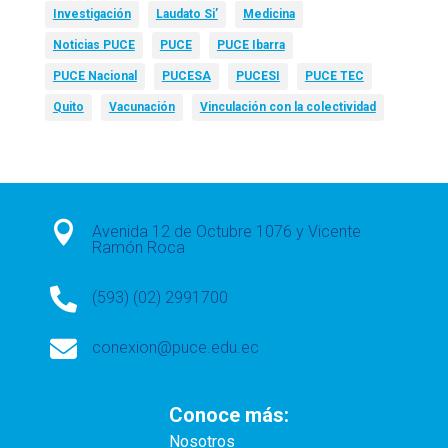
Investigación
Laudato Si’
Medicina
Noticias PUCE
PUCE
PUCE Ibarra
PUCE Nacional
PUCESA
PUCESI
PUCE TEC
Quito
Vacunación
Vinculación con la colectividad

Avenida 12 de Octubre 1076 y Vicente
Ramón Roca

(593) (02) 2991700

conexion@puce.edu.ec
Conoce más:
Nosotros