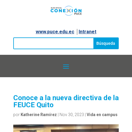
www.puce.edu.ec
│
Intranet
Conoce a la nueva directiva de la
FEUCE Quito
por
Katherine Ramírez
|
Nov 30, 2023
|
Vida en campus