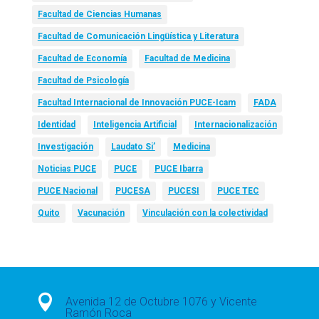
Facultad de Ciencias Humanas
Facultad de Comunicación Lingüística y Literatura
Facultad de Economía
Facultad de Medicina
Facultad de Psicología
Facultad Internacional de Innovación PUCE-Icam
FADA
Identidad
Inteligencia Artificial
Internacionalización
Investigación
Laudato Si’
Medicina
Noticias PUCE
PUCE
PUCE Ibarra
PUCE Nacional
PUCESA
PUCESI
PUCE TEC
Quito
Vacunación
Vinculación con la colectividad

Avenida 12 de Octubre 1076 y Vicente
Ramón Roca