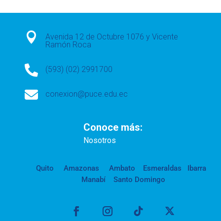

Avenida 12 de Octubre 1076 y Vicente
Ramón Roca

(593) (02) 2991700

conexion@puce.edu.ec
Conoce más:
Nosotros
Quito
Amazonas
Ambato
Esmeraldas
Ibarra
Manabí
Santo Domingo