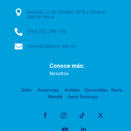

Avenida 12 de Octubre 1076 y Vicente
Ramón Roca

(593) (02) 2991700

conexion@puce.edu.ec
Conoce más:
Nosotros
Quito
Amazonas
Ambato
Esmeraldas
Ibarra
Manabí
Santo Domingo