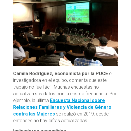
Camila Rodríguez, economista por la PUCE
e
investigadora en el equipo, comenta que este
trabajo no fue fácil. Muchas encuestas no
actualizan sus datos con la misma frecuencia. Por
ejemplo, la última
Encuesta Nacional sobre
Relaciones Familiares y Violencia de Género
contra las Mujeres
se realizó en 2019, desde
entonces no hay cifras actualizadas
Indicadores escondidos