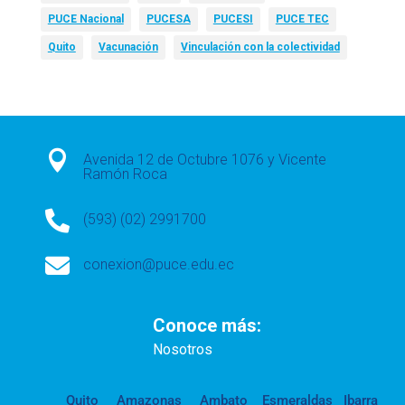
PUCE Nacional
PUCESA
PUCESI
PUCE TEC
Quito
Vacunación
Vinculación con la colectividad

Avenida 12 de Octubre 1076 y Vicente
Ramón Roca

(593) (02) 2991700

conexion@puce.edu.ec
Conoce más:
Nosotros
Quito
Amazonas
Ambato
Esmeraldas
Ibarra