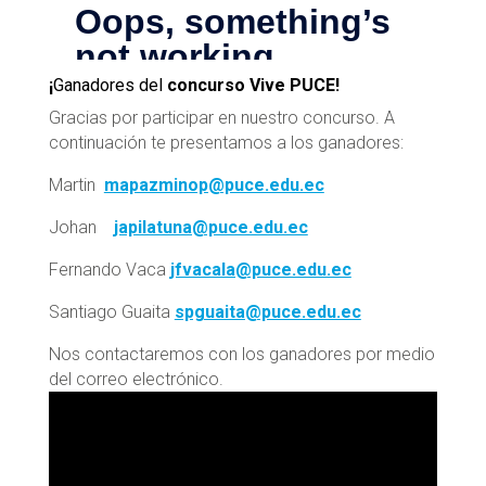
¡
Ganadores del
concurso Vive PUCE!
Gracias por participar en nuestro concurso. A
continuación te presentamos a los ganadores:
Martin
mapazminop@puce.edu.ec
Johan
japilatuna@puce.edu.ec
Fernando Vaca
jfvacala@puce.edu.ec
Santiago Guaita
spguaita@puce.edu.ec
Nos contactaremos con los ganadores por medio
del correo electrónico.