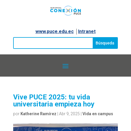
www.puce.edu.ec
│
Intranet
Vive PUCE 2025: tu vida
universitaria empieza hoy
por
Katherine Ramírez
|
Abr 9, 2025
|
Vida en campus