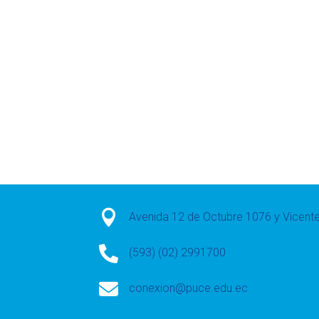

Avenida 12 de Octubre 1076 y Vicen

(593) (02) 2991700

conexion@puce.edu.ec