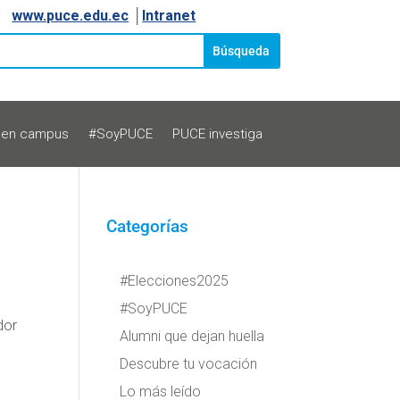
www.puce.edu.ec
│
Intranet
 en campus
#SoyPUCE
PUCE investiga
Categorías
#Elecciones2025
#SoyPUCE
dor
Alumni que dejan huella
Descubre tu vocación
Lo más leído