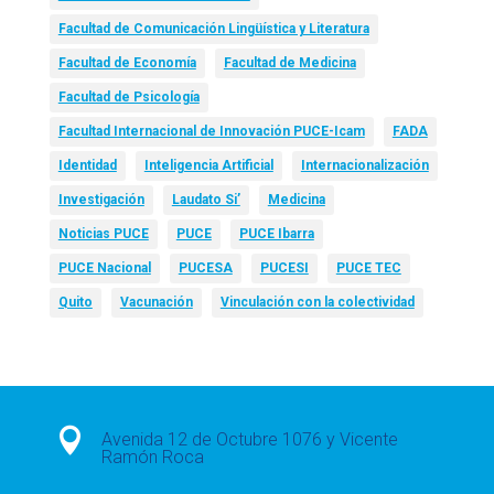
Facultad de Comunicación Lingüística y Literatura
Facultad de Economía
Facultad de Medicina
Facultad de Psicología
Facultad Internacional de Innovación PUCE-Icam
FADA
Identidad
Inteligencia Artificial
Internacionalización
Investigación
Laudato Si’
Medicina
Noticias PUCE
PUCE
PUCE Ibarra
PUCE Nacional
PUCESA
PUCESI
PUCE TEC
Quito
Vacunación
Vinculación con la colectividad

Avenida 12 de Octubre 1076 y Vicente
Ramón Roca