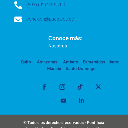

(593) (02) 2991700

conexion@puce.edu.ec
Conoce más:
Nosotros
Quito
Amazonas
Ambato
Esmeraldas
Ibarra
Manabí
Santo Domingo
© Todos los derechos reservados - Pontificia