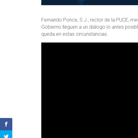
Fernando Ponce, S.J., rector de la PUCE, med
Gobierno lleguen a un diálogo lo antes posi
queda en estas circunstancias.