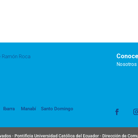
Conoce
te Ramón Roca
Nosotros
Ibarra
Manabí
Santo Domingo
ados - Pontificia Universidad Católica del Ecuador - Dirección de Com