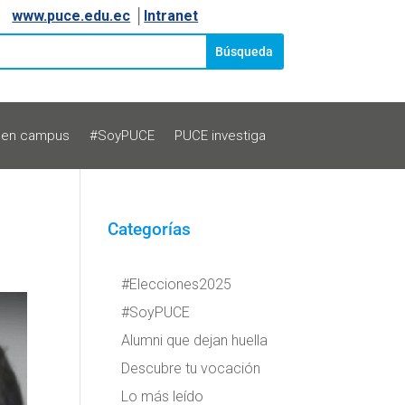
www.puce.edu.ec
│
Intranet
 en campus
#SoyPUCE
PUCE investiga
Categorías
#Elecciones2025
#SoyPUCE
Alumni que dejan huella
Descubre tu vocación
Lo más leído