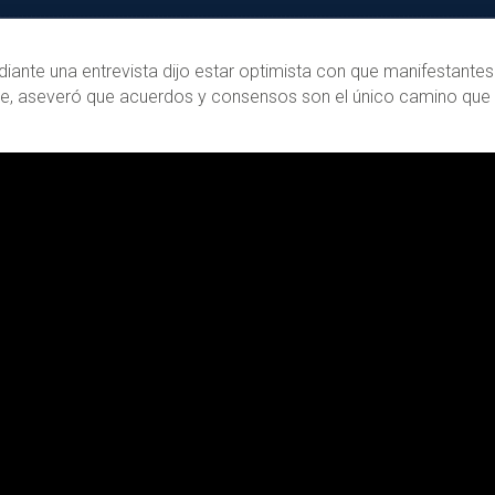
iante una entrevista dijo estar optimista con que manifestantes
ble, aseveró que acuerdos y consensos son el único camino que