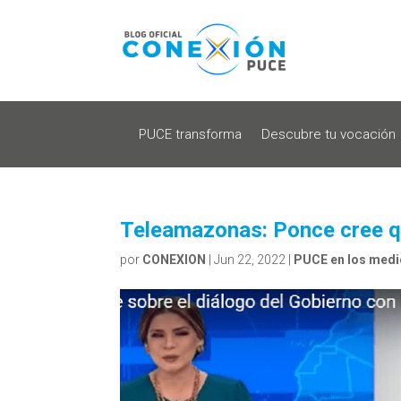
PUCE transforma
Descubre tu vocación
Teleamazonas: Ponce cree qu
por
CONEXION
|
Jun 22, 2022
|
PUCE en los med