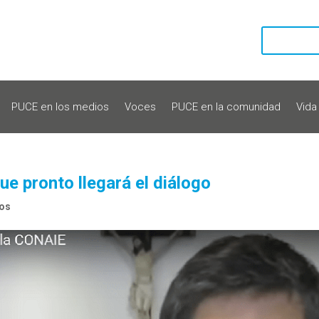
PUCE en los medios
Voces
PUCE en la comunidad
Vida
e pronto llegará el diálogo
ios