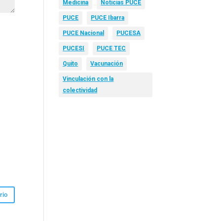
Medicina
Noticias PUCE
PUCE
PUCE Ibarra
PUCE Nacional
PUCESA
PUCESI
PUCE TEC
Quito
Vacunación
Vinculación con la
colectividad