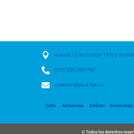

Avenida 12 de Octubre 1076 y Vicen

(593) (02) 2991700

conexion@puce.edu.ec
Quito
Amazonas
Ambato
Esmeraldas
© Todos los derechos reserv