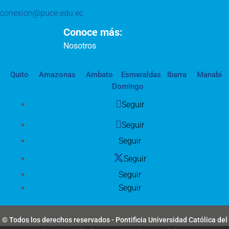
conexion@puce.edu.ec
Conoce más:
Nosotros
Quito
Amazonas
Ambato
Esmeraldas
Ibarra
Manabí
Domingo
Seguir
Seguir
Seguir
Seguir
Seguir
Seguir
© Todos los derechos reservados - Pontificia Universidad Católica del