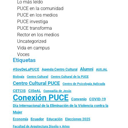
Lo más leído
PUCE en la comunidad
PUCE en los medios
PUCE investiga
PUCE transforma
Rector en los medios
Uncategorized
Vida en campus
Voces
Etiquetas
Alumni
#SoyDeLaPUCE
Agenda Centro Cultural
AUSJAL
Biología
Centro Cultural
Centro Cultural de la PUCE
Centro Cultural PUCE
Centro de Psicología Aplicada
CISeAL
CETCIS
Compañía de Jesús
Conexión PUCE
Convenio
COVID-19
Día Internacional de la Eliminación de la Violencia contra la
Mujer
Ecuador
Economía
Educación
Elecciones 2025
Facultad de Arquitectura Diseño y Artes