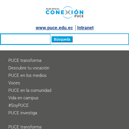
www.puce.edu.ec
│
Intranet
Buscar:
PUCE transforma
Descubre tu vocación
PUCE en los medios
Voces
PUCE en la comunidad
Vida en campus
#SoyPUCE
PUCE investiga
PUCE transforma