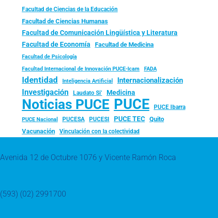
Facultad de Ciencias de la Educación
Facultad de Ciencias Humanas
Facultad de Comunicación Lingüística y Literatura
Facultad de Economía
Facultad de Medicina
Facultad de Psicología
FADA
Facultad Internacional de Innovación PUCE-Icam
Identidad
Internacionalización
Inteligencia Artificial
Investigación
Medicina
Laudato Si’
PUCE
Noticias PUCE
PUCE Ibarra
PUCE TEC
Quito
PUCESA
PUCESI
PUCE Nacional
Vacunación
Vinculación con la colectividad
Avenida 12 de Octubre 1076 y Vicente Ramón Roca
(593) (02) 2991700