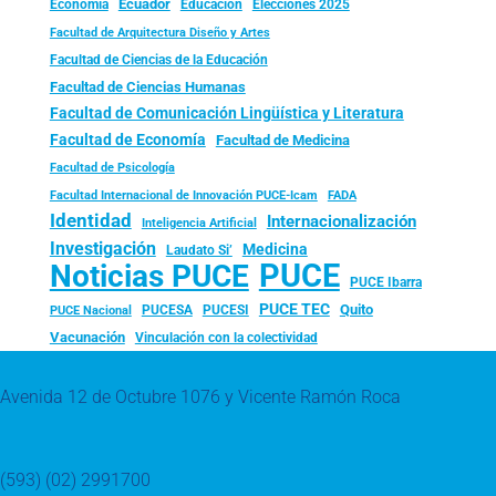
Ecuador
Economía
Educación
Elecciones 2025
Facultad de Arquitectura Diseño y Artes
Facultad de Ciencias de la Educación
Facultad de Ciencias Humanas
Facultad de Comunicación Lingüística y Literatura
Facultad de Economía
Facultad de Medicina
Facultad de Psicología
FADA
Facultad Internacional de Innovación PUCE-Icam
Identidad
Internacionalización
Inteligencia Artificial
Investigación
Medicina
Laudato Si’
PUCE
Noticias PUCE
PUCE Ibarra
PUCE TEC
Quito
PUCESA
PUCESI
PUCE Nacional
Vacunación
Vinculación con la colectividad
Avenida 12 de Octubre 1076 y Vicente Ramón Roca
(593) (02) 2991700