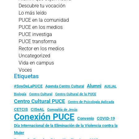
Descubre tu vocación
Lo más leído
PUCE en la comunidad
PUCE en los medios
PUCE investiga
PUCE transforma
Rector en los medios
Uncategorized
Vida en campus
Voces
Etiquetas
Alumni
#SoyDeLaPUCE
Agenda Centro Cultural
AUSJAL
Biología
Centro Cultural
Centro Cultural de la PUCE
Centro Cultural PUCE
Centro de Psicología Aplicada
CISeAL
CETCIS
Compañía de Jesús
Conexión PUCE
Convenio
COVID-19
Día Internacional de la Eliminación de la Violencia contra la
Mujer