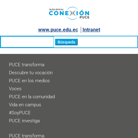
www.puce.edu.ec
│
Intranet
Buscar:
PUCE transforma
Descubre tu vocación
PUCE en los medios
Voces
PUCE en la comunidad
Vida en campus
#SoyPUCE
PUCE investiga
PUCE transforma