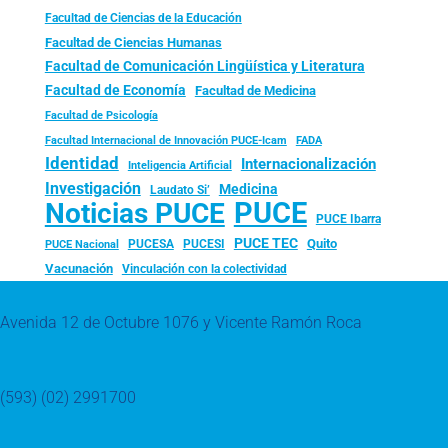
Facultad de Ciencias de la Educación
Facultad de Ciencias Humanas
Facultad de Comunicación Lingüística y Literatura
Facultad de Economía
Facultad de Medicina
Facultad de Psicología
FADA
Facultad Internacional de Innovación PUCE-Icam
Identidad
Internacionalización
Inteligencia Artificial
Investigación
Medicina
Laudato Si’
PUCE
Noticias PUCE
PUCE Ibarra
PUCE TEC
Quito
PUCESA
PUCESI
PUCE Nacional
Vacunación
Vinculación con la colectividad
Avenida 12 de Octubre 1076 y Vicente Ramón Roca
(593) (02) 2991700