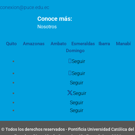
conexion@puce.edu.ec
Conoce más:
Nosotros
Quito
Amazonas
Ambato
Esmeraldas
Ibarra
Manabí
Domingo
Seguir
Seguir
Seguir
Seguir
Seguir
Seguir
© Todos los derechos reservados - Pontificia Universidad Católica del