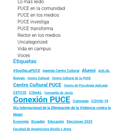
Lo más leído
PUCE en la comunidad
PUCE en los medios
PUCE investiga
PUCE transforma
Rector en los medios
Uncategorized
Vida en campus
Voces
Etiquetas
Alumni
#SoyDeLaPUCE
Agenda Centro Cultural
AUSJAL
Biología
Centro Cultural
Centro Cultural de la PUCE
Centro Cultural PUCE
Centro de Psicología Aplicada
CISeAL
CETCIS
Compañía de Jesús
Conexión PUCE
Convenio
COVID-19
Día Internacional de la Eliminación de la Violencia contra la
Mujer
Ecuador
Economía
Educación
Elecciones 2025
Facultad de Arquitectura Diseño y Artes