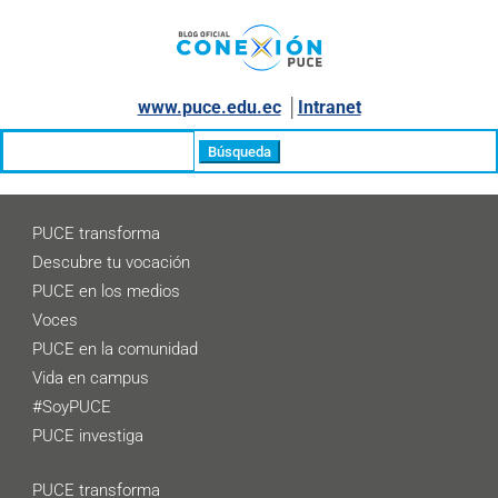
www.puce.edu.ec
│
Intranet
Buscar:
PUCE transforma
Descubre tu vocación
PUCE en los medios
Voces
PUCE en la comunidad
Vida en campus
#SoyPUCE
PUCE investiga
PUCE transforma