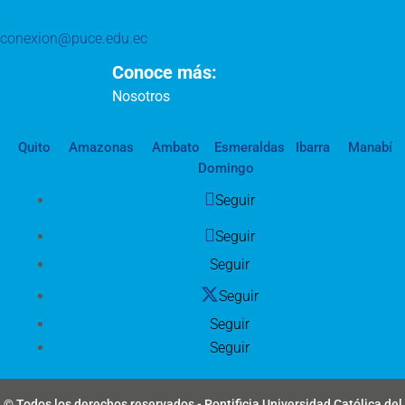
conexion@puce.edu.ec
Conoce más:
Nosotros
Quito
Amazonas
Ambato
Esmeraldas
Ibarra
Manabí
Domingo
Seguir
Seguir
Seguir
Seguir
Seguir
Seguir
© Todos los derechos reservados - Pontificia Universidad Católica del