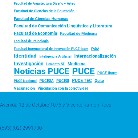
Facultad de Arquitectura Diseño y Artes
Facultad de Ciencias de la Educación
Facultad de Ciencias Humanas
Facultad de Comunicación Lingüística y Literatura
Facultad de Economía
Facultad de Medicina
Facultad de Psicología
FADA
Facultad Internacional de Innovación PUCE-Icam
Identidad
Internacionalización
Inteligencia Artificial
Investigación
Medicina
Laudato Si’
PUCE
Noticias PUCE
PUCE Ibarra
PUCE TEC
Quito
PUCESA
PUCESI
PUCE Nacional
Vacunación
Vinculación con la colectividad
Avenida 12 de Octubre 1076 y Vicente Ramón Roca
(593) (02) 2991700