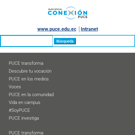
www.puce.edu.ec
│
Intranet
Buscar:
PUCE transforma
Descubre tu vocación
PUCE en los medios
Voces
PUCE en la comunidad
Vida en campus
#SoyPUCE
PUCE investiga
PUCE transforma