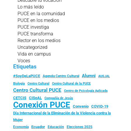
Descubre tu vocación
Lo más leído
PUCE en la comunidad
PUCE en los medios
PUCE investiga
PUCE transforma
Rector en los medios
Uncategorized
Vida en campus
Voces
Etiquetas
Alumni
#SoyDeLaPUCE
Agenda Centro Cultural
AUSJAL
Biología
Centro Cultural
Centro Cultural de la PUCE
Centro Cultural PUCE
Centro de Psicología Aplicada
CISeAL
CETCIS
Compañía de Jesús
Conexión PUCE
Convenio
COVID-19
Día Internacional de la Eliminación de la Violencia contra la
Mujer
Ecuador
Economía
Educación
Elecciones 2025