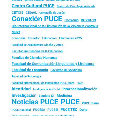
Centro Cultural PUCE
Centro de Psicología Aplicada
CISeAL
CETCIS
Compañía de Jesús
Conexión PUCE
Convenio
COVID-19
Día Internacional de la Eliminación de la Violencia contra la
Mujer
Ecuador
Economía
Educación
Elecciones 2025
Facultad de Arquitectura Diseño y Artes
Facultad de Ciencias de la Educación
Facultad de Ciencias Humanas
Facultad de Comunicación Lingüística y Literatura
Facultad de Economía
Facultad de Medicina
Facultad de Psicología
FADA
Facultad Internacional de Innovación PUCE-Icam
Identidad
Internacionalización
Inteligencia Artificial
Investigación
Medicina
Laudato Si’
PUCE
Noticias PUCE
PUCE Ibarra
PUCE TEC
Quito
PUCESA
PUCESI
PUCE Nacional