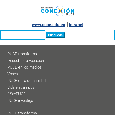
www.puce.edu.ec
│
Intranet
Buscar:
PUCE transforma
Descubre tu vocación
PUCE en los medios
Voces
PUCE en la comunidad
Vida en campus
#SoyPUCE
PUCE investiga
PUCE transforma