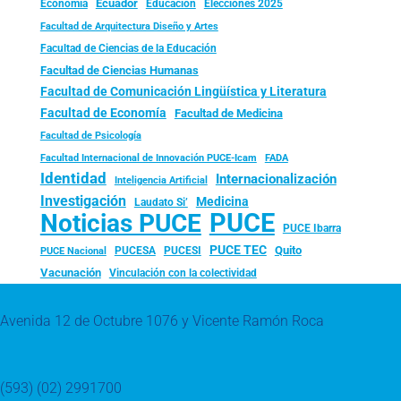
Ecuador
Economía
Educación
Elecciones 2025
Facultad de Arquitectura Diseño y Artes
Facultad de Ciencias de la Educación
Facultad de Ciencias Humanas
Facultad de Comunicación Lingüística y Literatura
Facultad de Economía
Facultad de Medicina
Facultad de Psicología
FADA
Facultad Internacional de Innovación PUCE-Icam
Identidad
Internacionalización
Inteligencia Artificial
Investigación
Medicina
Laudato Si’
PUCE
Noticias PUCE
PUCE Ibarra
PUCE TEC
Quito
PUCESA
PUCESI
PUCE Nacional
Vacunación
Vinculación con la colectividad
Avenida 12 de Octubre 1076 y Vicente Ramón Roca
(593) (02) 2991700