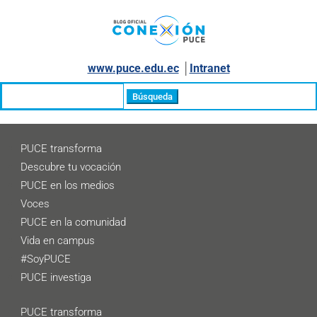
www.puce.edu.ec
│
Intranet
Buscar:
PUCE transforma
Descubre tu vocación
PUCE en los medios
Voces
PUCE en la comunidad
Vida en campus
#SoyPUCE
PUCE investiga
PUCE transforma