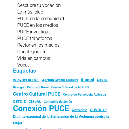
Descubre tu vocación
Lo más leído
PUCE en la comunidad
PUCE en los medios
PUCE investiga
PUCE transforma
Rector en los medios
Uncategorized
Vida en campus
Voces
Etiquetas
Alumni
#SoyDeLaPUCE
Agenda Centro Cultural
AUSJAL
Biología
Centro Cultural
Centro Cultural de la PUCE
Centro Cultural PUCE
Centro de Psicología Aplicada
CISeAL
CETCIS
Compañía de Jesús
Conexión PUCE
Convenio
COVID-19
Día Internacional de la Eliminación de la Violencia contra la
Mujer