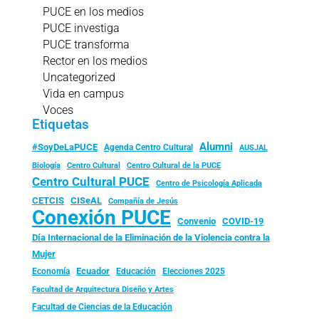
PUCE en los medios
PUCE investiga
PUCE transforma
Rector en los medios
Uncategorized
Vida en campus
Voces
Etiquetas
Alumni
#SoyDeLaPUCE
Agenda Centro Cultural
AUSJAL
Biología
Centro Cultural
Centro Cultural de la PUCE
Centro Cultural PUCE
Centro de Psicología Aplicada
CISeAL
CETCIS
Compañía de Jesús
Conexión PUCE
Convenio
COVID-19
Día Internacional de la Eliminación de la Violencia contra la
Mujer
Ecuador
Economía
Educación
Elecciones 2025
Facultad de Arquitectura Diseño y Artes
Facultad de Ciencias de la Educación