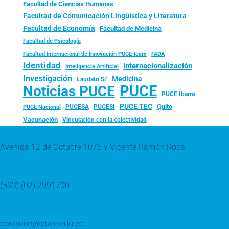
Facultad de Ciencias Humanas
Facultad de Comunicación Lingüística y Literatura
Facultad de Economía
Facultad de Medicina
Facultad de Psicología
FADA
Facultad Internacional de Innovación PUCE-Icam
Identidad
Internacionalización
Inteligencia Artificial
Investigación
Medicina
Laudato Si’
PUCE
Noticias PUCE
PUCE Ibarra
PUCE TEC
Quito
PUCESA
PUCESI
PUCE Nacional
Vacunación
Vinculación con la colectividad
Avenida 12 de Octubre 1076 y Vicente Ramón Roca
(593) (02) 2991700
conexion@puce.edu.ec