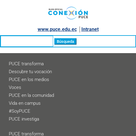
www.puce.edu.ec
│
Intranet
Buscar:
PUCE transforma
Descubre tu vocación
PUCE en los medios
Voces
PUCE en la comunidad
Vida en campus
#SoyPUCE
PUCE investiga
PUCE transforma