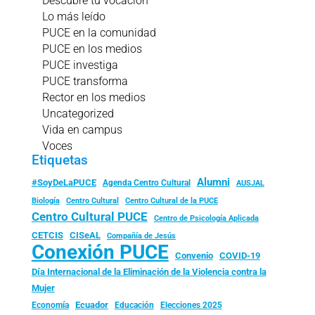
Descubre tu vocación
Lo más leído
PUCE en la comunidad
PUCE en los medios
PUCE investiga
PUCE transforma
Rector en los medios
Uncategorized
Vida en campus
Voces
Etiquetas
Alumni
#SoyDeLaPUCE
Agenda Centro Cultural
AUSJAL
Biología
Centro Cultural
Centro Cultural de la PUCE
Centro Cultural PUCE
Centro de Psicología Aplicada
CISeAL
CETCIS
Compañía de Jesús
Conexión PUCE
Convenio
COVID-19
Día Internacional de la Eliminación de la Violencia contra la
Mujer
Ecuador
Economía
Educación
Elecciones 2025