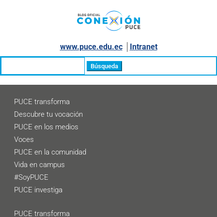
www.puce.edu.ec
│
Intranet
Buscar:
PUCE transforma
Descubre tu vocación
PUCE en los medios
Voces
PUCE en la comunidad
Vida en campus
#SoyPUCE
PUCE investiga
PUCE transforma