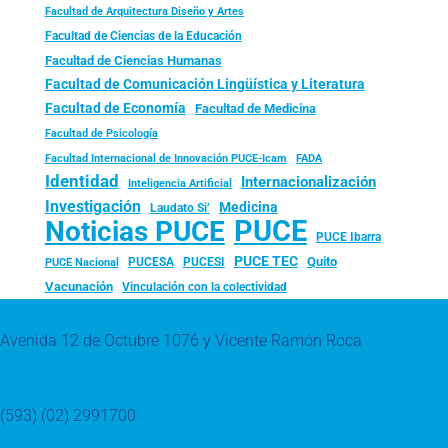
Facultad de Arquitectura Diseño y Artes
Facultad de Ciencias de la Educación
Facultad de Ciencias Humanas
Facultad de Comunicación Lingüística y Literatura
Facultad de Economía
Facultad de Medicina
Facultad de Psicología
FADA
Facultad Internacional de Innovación PUCE-Icam
Identidad
Internacionalización
Inteligencia Artificial
Investigación
Medicina
Laudato Si’
PUCE
Noticias PUCE
PUCE Ibarra
PUCE TEC
Quito
PUCESA
PUCESI
PUCE Nacional
Vacunación
Vinculación con la colectividad
Avenida 12 de Octubre 1076 y Vicente Ramón Roca
(593) (02) 2991700