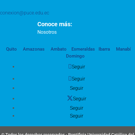
conexion@puce.edu.ec
Conoce más:
Nosotros
Quito
Amazonas
Ambato
Esmeraldas
Ibarra
Manabí
Domingo
Seguir
Seguir
Seguir
Seguir
Seguir
Seguir
© Todos los derechos reservados - Pontificia Universidad Católica del