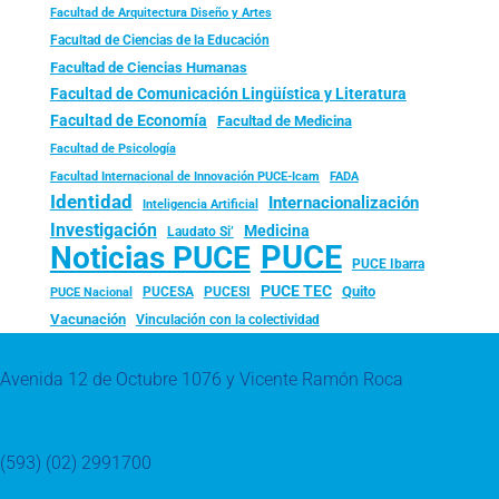
Facultad de Arquitectura Diseño y Artes
Facultad de Ciencias de la Educación
Facultad de Ciencias Humanas
Facultad de Comunicación Lingüística y Literatura
Facultad de Economía
Facultad de Medicina
Facultad de Psicología
FADA
Facultad Internacional de Innovación PUCE-Icam
Identidad
Internacionalización
Inteligencia Artificial
Investigación
Medicina
Laudato Si’
PUCE
Noticias PUCE
PUCE Ibarra
PUCE TEC
Quito
PUCESA
PUCESI
PUCE Nacional
Vacunación
Vinculación con la colectividad
Avenida 12 de Octubre 1076 y Vicente Ramón Roca
(593) (02) 2991700