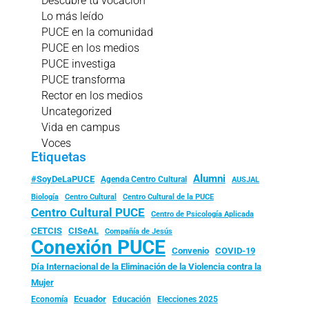
Descubre tu vocación
Lo más leído
PUCE en la comunidad
PUCE en los medios
PUCE investiga
PUCE transforma
Rector en los medios
Uncategorized
Vida en campus
Voces
Etiquetas
Alumni
#SoyDeLaPUCE
Agenda Centro Cultural
AUSJAL
Biología
Centro Cultural
Centro Cultural de la PUCE
Centro Cultural PUCE
Centro de Psicología Aplicada
CISeAL
CETCIS
Compañía de Jesús
Conexión PUCE
Convenio
COVID-19
Día Internacional de la Eliminación de la Violencia contra la
Mujer
Ecuador
Economía
Educación
Elecciones 2025