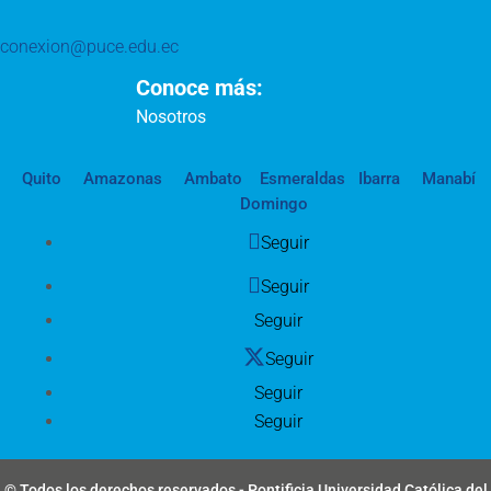
conexion@puce.edu.ec
Conoce más:
Nosotros
Quito
Amazonas
Ambato
Esmeraldas
Ibarra
Manabí
Domingo
Seguir
Seguir
Seguir
Seguir
Seguir
Seguir
© Todos los derechos reservados - Pontificia Universidad Católica del