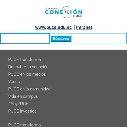
www.puce.edu.ec
│
Intranet
Buscar:
PUCE transforma
Descubre tu vocación
PUCE en los medios
Voces
PUCE en la comunidad
Vida en campus
#SoyPUCE
PUCE investiga
PUCE transforma