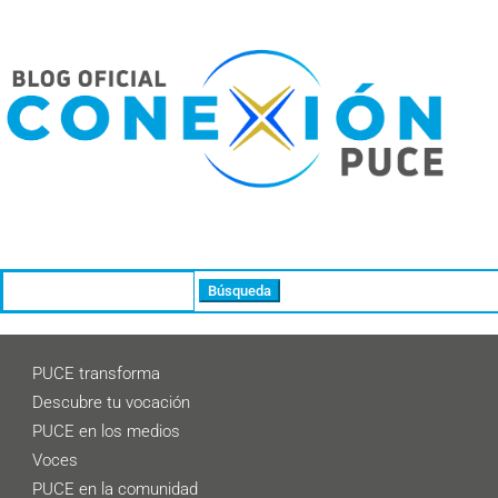
Buscar:
PUCE transforma
Descubre tu vocación
PUCE en los medios
Voces
PUCE en la comunidad