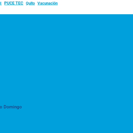
PUCE TEC
Quito
Vacunación
I
to Domingo