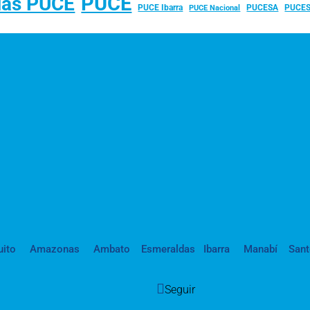
PUCE
ias PUCE
PUCE Ibarra
PUCESA
PUCES
PUCE Nacional
uito
Amazonas
Ambato
Esmeraldas
Ibarra
Manabí
San
Seguir