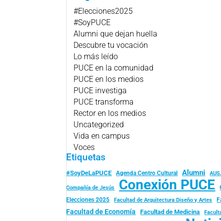
#Elecciones2025
#SoyPUCE
Alumni que dejan huella
Descubre tu vocación
Lo más leído
PUCE en la comunidad
PUCE en los medios
PUCE investiga
PUCE transforma
Rector en los medios
Uncategorized
Vida en campus
Voces
Etiquetas
Alumni
#SoyDeLaPUCE
Agenda Centro Cultural
AUS
Conexión PUCE
Compañía de Jesús
Elecciones 2025
F
Facultad de Arquitectura Diseño y Artes
Facultad de Economía
Facultad de Medicina
Facult