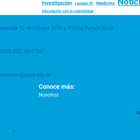
Notic
Investigación
Medicina
Laudato Si’
Vinculación con la colectividad
Avenida 12 de Octubre 1076 y Vicente Ramón Roca
(593) (02) 2991700
conexion@puce.edu.ec
Conoce más:
Nosotros
Q