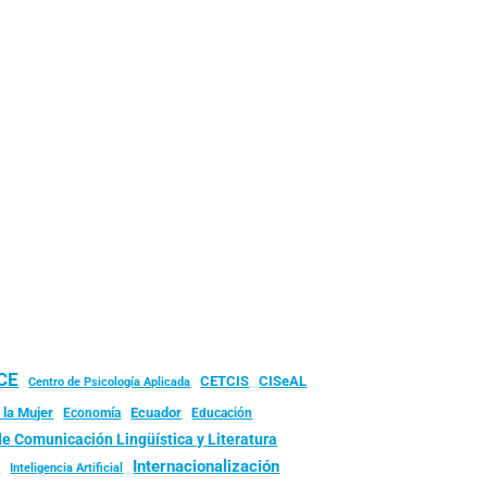
UCE
CISeAL
CETCIS
Centro de Psicología Aplicada
 la Mujer
Ecuador
Economía
Educación
de Comunicación Lingüística y Literatura
d
Internacionalización
Inteligencia Artificial