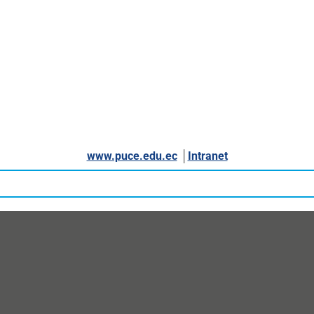
www.puce.edu.ec
│
Intranet