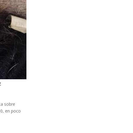
z
ta sobre
00, en poco