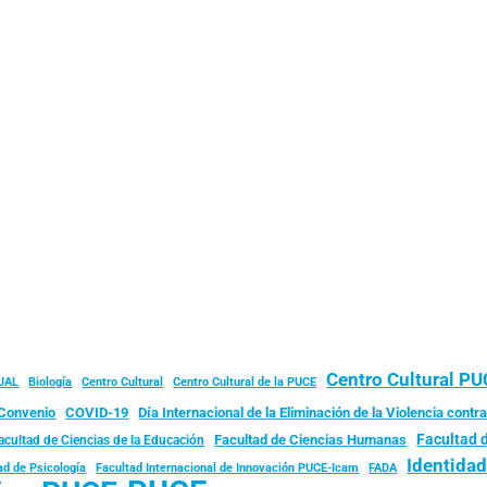
Centro Cultural P
JAL
Biología
Centro Cultural
Centro Cultural de la PUCE
Convenio
COVID-19
Día Internacional de la Eliminación de la Violencia contra
Facultad 
Facultad de Ciencias Humanas
acultad de Ciencias de la Educación
Identida
ad de Psicología
FADA
Facultad Internacional de Innovación PUCE-Icam