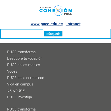
www.puce.edu.ec
│
Intranet
Buscar:
PUCE transforma
Descubre tu vocación
PUCE en los medios
Voces
PUCE en la comunidad
Vida en campus
#SoyPUCE
PUCE investiga
PUCE transforma