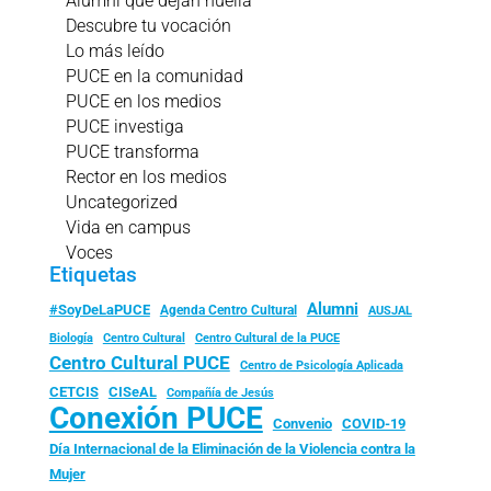
Alumni que dejan huella
Descubre tu vocación
Lo más leído
PUCE en la comunidad
PUCE en los medios
PUCE investiga
PUCE transforma
Rector en los medios
Uncategorized
Vida en campus
Voces
Etiquetas
Alumni
#SoyDeLaPUCE
Agenda Centro Cultural
AUSJAL
Biología
Centro Cultural
Centro Cultural de la PUCE
Centro Cultural PUCE
Centro de Psicología Aplicada
CISeAL
CETCIS
Compañía de Jesús
Conexión PUCE
Convenio
COVID-19
Día Internacional de la Eliminación de la Violencia contra la
Mujer