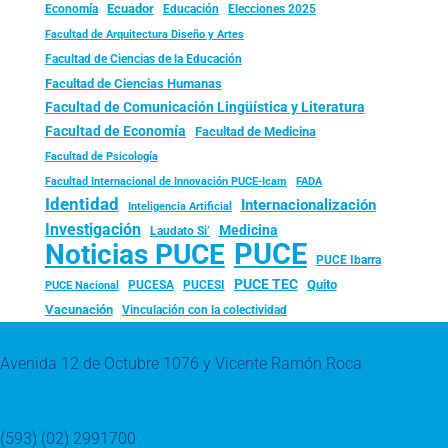
Ecuador
Economía
Educación
Elecciones 2025
Facultad de Arquitectura Diseño y Artes
Facultad de Ciencias de la Educación
Facultad de Ciencias Humanas
Facultad de Comunicación Lingüística y Literatura
Facultad de Economía
Facultad de Medicina
Facultad de Psicología
FADA
Facultad Internacional de Innovación PUCE-Icam
Identidad
Internacionalización
Inteligencia Artificial
Investigación
Medicina
Laudato Si’
PUCE
Noticias PUCE
PUCE Ibarra
PUCE TEC
Quito
PUCESA
PUCESI
PUCE Nacional
Vacunación
Vinculación con la colectividad
Avenida 12 de Octubre 1076 y Vicente Ramón Roca
(593) (02) 2991700