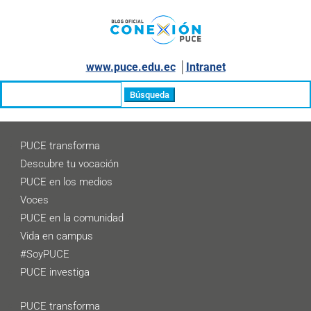
www.puce.edu.ec
│
Intranet
Buscar:
PUCE transforma
Descubre tu vocación
PUCE en los medios
Voces
PUCE en la comunidad
Vida en campus
#SoyPUCE
PUCE investiga
PUCE transforma