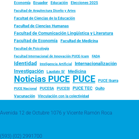
Ecuador
Economía
Educación
Elecciones 2025
Facultad de Arquitectura Diseño y Artes
Facultad de Ciencias de la Educación
Facultad de Ciencias Humanas
Facultad de Comunicación Lingüística y Literatura
Facultad de Economía
Facultad de Medicina
Facultad de Psicología
FADA
Facultad Internacional de Innovación PUCE-Icam
Identidad
Internacionalización
Inteligencia Artificial
Investigación
Medicina
Laudato Si’
PUCE
Noticias PUCE
PUCE Ibarra
PUCE TEC
Quito
PUCESA
PUCESI
PUCE Nacional
Vacunación
Vinculación con la colectividad
Avenida 12 de Octubre 1076 y Vicente Ramón Roca
(593) (02) 2991700