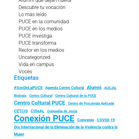
Alumni que dejan huella
Descubre tu vocación
Lo más leído
PUCE en la comunidad
PUCE en los medios
PUCE investiga
PUCE transforma
Rector en los medios
Uncategorized
Vida en campus
Voces
Etiquetas
Alumni
#SoyDeLaPUCE
Agenda Centro Cultural
AUSJAL
Biología
Centro Cultural
Centro Cultural de la PUCE
Centro Cultural PUCE
Centro de Psicología Aplicada
CISeAL
CETCIS
Compañía de Jesús
Conexión PUCE
Convenio
COVID-19
Día Internacional de la Eliminación de la Violencia contra la
Mujer