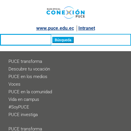
www.puce.edu.ec
│
Intranet
Buscar:
PUCE transforma
Descubre tu vocación
PUCE en los medios
Voces
PUCE en la comunidad
Vida en campus
#SoyPUCE
PUCE investiga
PUCE transforma