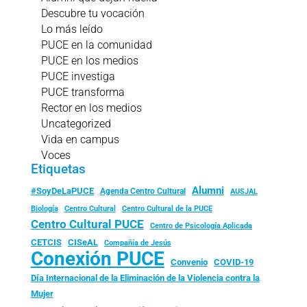
Descubre tu vocación
Lo más leído
PUCE en la comunidad
PUCE en los medios
PUCE investiga
PUCE transforma
Rector en los medios
Uncategorized
Vida en campus
Voces
Etiquetas
Alumni
#SoyDeLaPUCE
Agenda Centro Cultural
AUSJAL
Biología
Centro Cultural
Centro Cultural de la PUCE
Centro Cultural PUCE
Centro de Psicología Aplicada
CISeAL
CETCIS
Compañía de Jesús
Conexión PUCE
Convenio
COVID-19
Día Internacional de la Eliminación de la Violencia contra la
Mujer