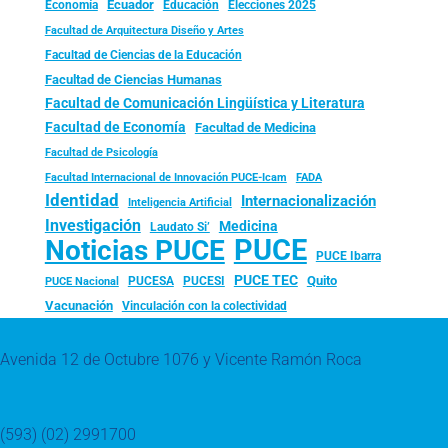
Ecuador
Economía
Educación
Elecciones 2025
Facultad de Arquitectura Diseño y Artes
Facultad de Ciencias de la Educación
Facultad de Ciencias Humanas
Facultad de Comunicación Lingüística y Literatura
Facultad de Economía
Facultad de Medicina
Facultad de Psicología
FADA
Facultad Internacional de Innovación PUCE-Icam
Identidad
Internacionalización
Inteligencia Artificial
Investigación
Medicina
Laudato Si’
PUCE
Noticias PUCE
PUCE Ibarra
PUCE TEC
Quito
PUCESA
PUCESI
PUCE Nacional
Vacunación
Vinculación con la colectividad
Avenida 12 de Octubre 1076 y Vicente Ramón Roca
(593) (02) 2991700