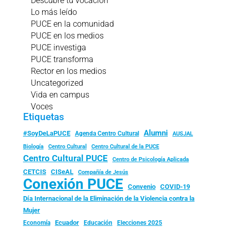
Descubre tu vocación
Lo más leído
PUCE en la comunidad
PUCE en los medios
PUCE investiga
PUCE transforma
Rector en los medios
Uncategorized
Vida en campus
Voces
Etiquetas
Alumni
#SoyDeLaPUCE
Agenda Centro Cultural
AUSJAL
Biología
Centro Cultural
Centro Cultural de la PUCE
Centro Cultural PUCE
Centro de Psicología Aplicada
CISeAL
CETCIS
Compañía de Jesús
Conexión PUCE
Convenio
COVID-19
Día Internacional de la Eliminación de la Violencia contra la
Mujer
Ecuador
Economía
Educación
Elecciones 2025