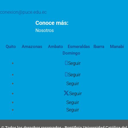
conexion@puce.edu.ec
Conoce más:
Nosotros
Quito
Amazonas
Ambato
Esmeraldas
Ibarra
Manabí
Domingo
Seguir
Seguir
Seguir
Seguir
Seguir
Seguir
© Todos los derechos reservados - Pontificia Universidad Católica del