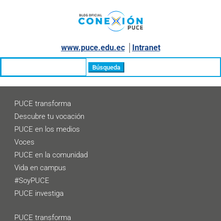
www.puce.edu.ec
│
Intranet
Buscar:
PUCE transforma
Descubre tu vocación
PUCE en los medios
Voces
PUCE en la comunidad
Vida en campus
#SoyPUCE
PUCE investiga
PUCE transforma