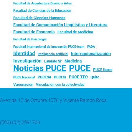
Facultad de Arquitectura Diseño y Artes
Facultad de Ciencias de la Educación
Facultad de Ciencias Humanas
Facultad de Comunicación Lingüística y Literatura
Facultad de Economía
Facultad de Medicina
Facultad de Psicología
FADA
Facultad Internacional de Innovación PUCE-Icam
Identidad
Internacionalización
Inteligencia Artificial
Investigación
Medicina
Laudato Si’
PUCE
Noticias PUCE
PUCE Ibarra
PUCE TEC
Quito
PUCESA
PUCESI
PUCE Nacional
Vacunación
Vinculación con la colectividad
Avenida 12 de Octubre 1076 y Vicente Ramón Roca
(593) (02) 2991700