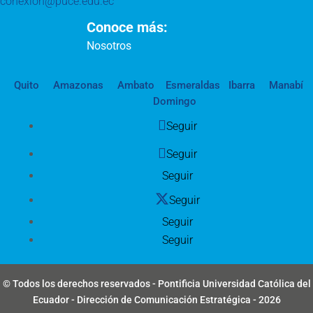
conexion@puce.edu.ec
Conoce más:
Nosotros
Quito
Amazonas
Ambato
Esmeraldas
Ibarra
Manabí
Domingo
Seguir
Seguir
Seguir
Seguir
Seguir
Seguir
© Todos los derechos reservados - Pontificia Universidad Católica del
Ecuador - Dirección de Comunicación Estratégica - 2026