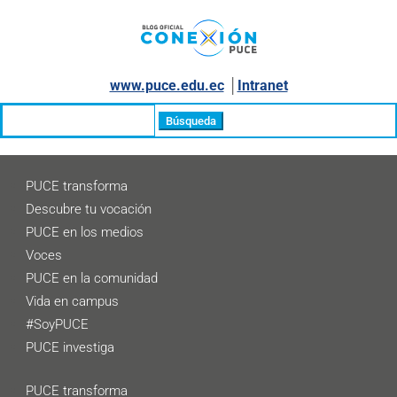
www.puce.edu.ec
│
Intranet
Buscar:
PUCE transforma
Descubre tu vocación
PUCE en los medios
Voces
PUCE en la comunidad
Vida en campus
#SoyPUCE
PUCE investiga
PUCE transforma