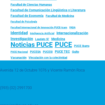
Facultad de Ciencias Humanas
Facultad de Comunicación Lingüística y Literatura
Facultad de Economía
Facultad de Medicina
Facultad de Psicología
FADA
Facultad Internacional de Innovación PUCE-Icam
Identidad
Internacionalización
Inteligencia Artificial
Investigación
Medicina
Laudato Si’
PUCE
Noticias PUCE
PUCE Ibarra
PUCE TEC
Quito
PUCESA
PUCESI
PUCE Nacional
Vacunación
Vinculación con la colectividad
Avenida 12 de Octubre 1076 y Vicente Ramón Roca
(593) (02) 2991700