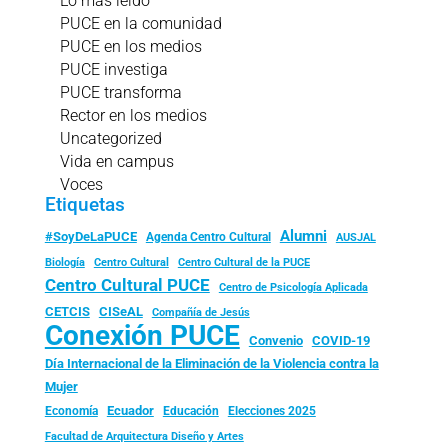
Lo más leído
PUCE en la comunidad
PUCE en los medios
PUCE investiga
PUCE transforma
Rector en los medios
Uncategorized
Vida en campus
Voces
Etiquetas
Alumni
#SoyDeLaPUCE
Agenda Centro Cultural
AUSJAL
Biología
Centro Cultural
Centro Cultural de la PUCE
Centro Cultural PUCE
Centro de Psicología Aplicada
CISeAL
CETCIS
Compañía de Jesús
Conexión PUCE
Convenio
COVID-19
Día Internacional de la Eliminación de la Violencia contra la
Mujer
Ecuador
Economía
Educación
Elecciones 2025
Facultad de Arquitectura Diseño y Artes