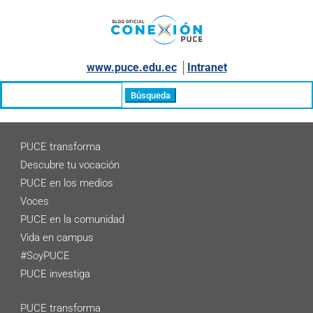
www.puce.edu.ec
│
Intranet
Buscar:
PUCE transforma
Descubre tu vocación
PUCE en los medios
Voces
PUCE en la comunidad
Vida en campus
#SoyPUCE
PUCE investiga
PUCE transforma