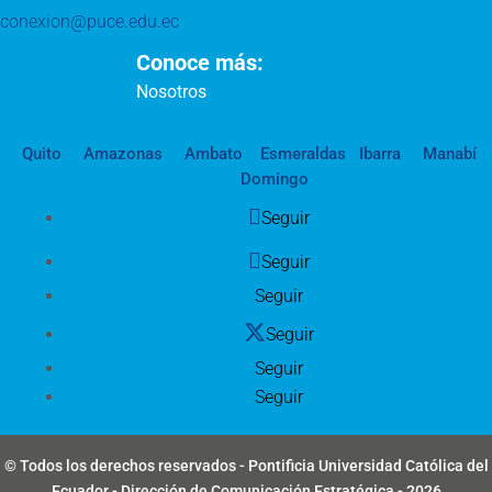
conexion@puce.edu.ec
Conoce más:
Nosotros
Quito
Amazonas
Ambato
Esmeraldas
Ibarra
Manabí
Domingo
Seguir
Seguir
Seguir
Seguir
Seguir
Seguir
© Todos los derechos reservados - Pontificia Universidad Católica del
Ecuador - Dirección de Comunicación Estratégica - 2026