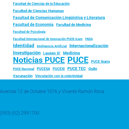
Facultad de Ciencias de la Educación
Facultad de Ciencias Humanas
Facultad de Comunicación Lingüística y Literatura
Facultad de Economía
Facultad de Medicina
Facultad de Psicología
FADA
Facultad Internacional de Innovación PUCE-Icam
Identidad
Internacionalización
Inteligencia Artificial
Investigación
Medicina
Laudato Si’
PUCE
Noticias PUCE
PUCE Ibarra
PUCE TEC
Quito
PUCESA
PUCESI
PUCE Nacional
Vacunación
Vinculación con la colectividad
Avenida 12 de Octubre 1076 y Vicente Ramón Roca
(593) (02) 2991700