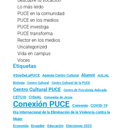
Descubre tu vocación
Lo más leído
PUCE en la comunidad
PUCE en los medios
PUCE investiga
PUCE transforma
Rector en los medios
Uncategorized
Vida en campus
Voces
Etiquetas
Alumni
#SoyDeLaPUCE
Agenda Centro Cultural
AUSJAL
Biología
Centro Cultural
Centro Cultural de la PUCE
Centro Cultural PUCE
Centro de Psicología Aplicada
CISeAL
CETCIS
Compañía de Jesús
Conexión PUCE
Convenio
COVID-19
Día Internacional de la Eliminación de la Violencia contra la
Mujer
Ecuador
Economía
Educación
Elecciones 2025