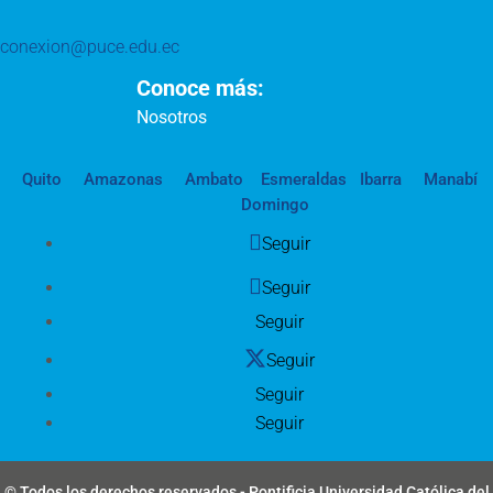
conexion@puce.edu.ec
Conoce más:
Nosotros
Quito
Amazonas
Ambato
Esmeraldas
Ibarra
Manabí
Domingo
Seguir
Seguir
Seguir
Seguir
Seguir
Seguir
© Todos los derechos reservados - Pontificia Universidad Católica del