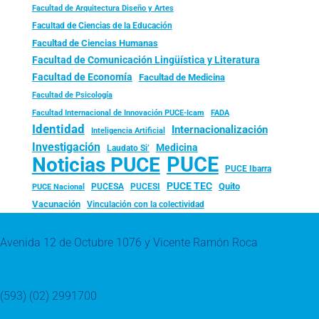
Facultad de Arquitectura Diseño y Artes
Facultad de Ciencias de la Educación
Facultad de Ciencias Humanas
Facultad de Comunicación Lingüística y Literatura
Facultad de Economía
Facultad de Medicina
Facultad de Psicología
FADA
Facultad Internacional de Innovación PUCE-Icam
Identidad
Internacionalización
Inteligencia Artificial
Investigación
Medicina
Laudato Si’
PUCE
Noticias PUCE
PUCE Ibarra
PUCE TEC
Quito
PUCESA
PUCESI
PUCE Nacional
Vacunación
Vinculación con la colectividad
Avenida 12 de Octubre 1076 y Vicente Ramón Roca
(593) (02) 2991700