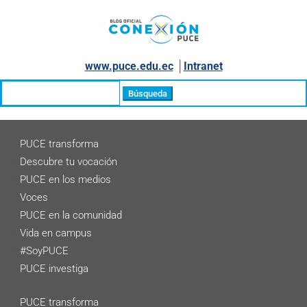
www.puce.edu.ec
│
Intranet
Buscar:
PUCE transforma
Descubre tu vocación
PUCE en los medios
Voces
PUCE en la comunidad
Vida en campus
#SoyPUCE
PUCE investiga
PUCE transforma