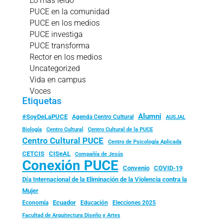
Lo más leído
PUCE en la comunidad
PUCE en los medios
PUCE investiga
PUCE transforma
Rector en los medios
Uncategorized
Vida en campus
Voces
Etiquetas
Alumni
#SoyDeLaPUCE
Agenda Centro Cultural
AUSJAL
Biología
Centro Cultural
Centro Cultural de la PUCE
Centro Cultural PUCE
Centro de Psicología Aplicada
CISeAL
CETCIS
Compañía de Jesús
Conexión PUCE
Convenio
COVID-19
Día Internacional de la Eliminación de la Violencia contra la
Mujer
Ecuador
Economía
Educación
Elecciones 2025
Facultad de Arquitectura Diseño y Artes