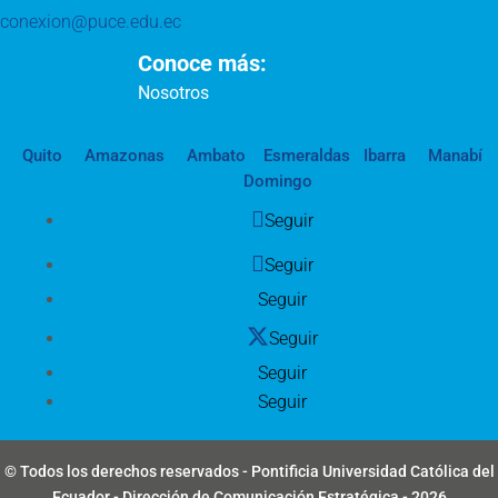
conexion@puce.edu.ec
Conoce más:
Nosotros
Quito
Amazonas
Ambato
Esmeraldas
Ibarra
Manabí
Domingo
Seguir
Seguir
Seguir
Seguir
Seguir
Seguir
© Todos los derechos reservados - Pontificia Universidad Católica del
Ecuador - Dirección de Comunicación Estratégica - 2026