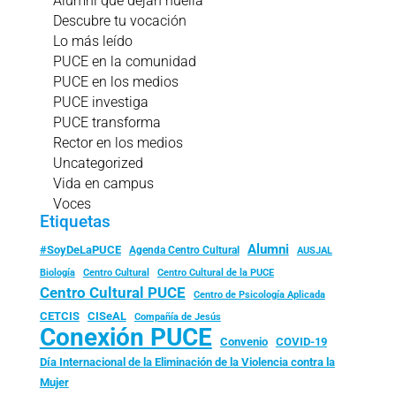
Alumni que dejan huella
Descubre tu vocación
Lo más leído
PUCE en la comunidad
PUCE en los medios
PUCE investiga
PUCE transforma
Rector en los medios
Uncategorized
Vida en campus
Voces
Etiquetas
Alumni
#SoyDeLaPUCE
Agenda Centro Cultural
AUSJAL
Biología
Centro Cultural
Centro Cultural de la PUCE
Centro Cultural PUCE
Centro de Psicología Aplicada
CISeAL
CETCIS
Compañía de Jesús
Conexión PUCE
Convenio
COVID-19
Día Internacional de la Eliminación de la Violencia contra la
Mujer