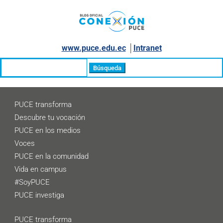
www.puce.edu.ec
│
Intranet
Buscar:
PUCE transforma
Descubre tu vocación
PUCE en los medios
Voces
PUCE en la comunidad
Vida en campus
#SoyPUCE
PUCE investiga
PUCE transforma