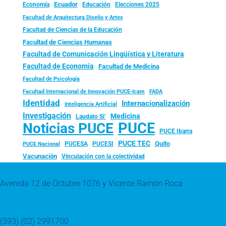
Ecuador
Economía
Educación
Elecciones 2025
Facultad de Arquitectura Diseño y Artes
Facultad de Ciencias de la Educación
Facultad de Ciencias Humanas
Facultad de Comunicación Lingüística y Literatura
Facultad de Economía
Facultad de Medicina
Facultad de Psicología
FADA
Facultad Internacional de Innovación PUCE-Icam
Identidad
Internacionalización
Inteligencia Artificial
Investigación
Medicina
Laudato Si’
PUCE
Noticias PUCE
PUCE Ibarra
PUCE TEC
Quito
PUCESA
PUCESI
PUCE Nacional
Vacunación
Vinculación con la colectividad
Avenida 12 de Octubre 1076 y Vicente Ramón Roca
(593) (02) 2991700