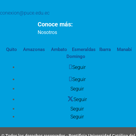
conexion@puce.edu.ec
Conoce más:
Nosotros
Quito
Amazonas
Ambato
Esmeraldas
Ibarra
Manabí
Domingo
Seguir
Seguir
Seguir
Seguir
Seguir
Seguir
© Todos los derechos reservados - Pontificia Universidad Católica del