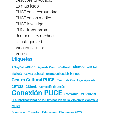
Descubre tu vocación
Lo más leído
PUCE en la comunidad
PUCE en los medios
PUCE investiga
PUCE transforma
Rector en los medios
Uncategorized
Vida en campus
Voces
Etiquetas
Alumni
#SoyDeLaPUCE
Agenda Centro Cultural
AUSJAL
Biología
Centro Cultural
Centro Cultural de la PUCE
Centro Cultural PUCE
Centro de Psicología Aplicada
CISeAL
CETCIS
Compañía de Jesús
Conexión PUCE
Convenio
COVID-19
Día Internacional de la Eliminación de la Violencia contra la
Mujer
Ecuador
Economía
Educación
Elecciones 2025