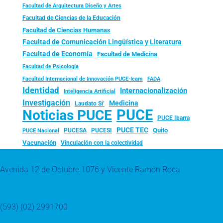
Facultad de Arquitectura Diseño y Artes
Facultad de Ciencias de la Educación
Facultad de Ciencias Humanas
Facultad de Comunicación Lingüística y Literatura
Facultad de Economía
Facultad de Medicina
Facultad de Psicología
FADA
Facultad Internacional de Innovación PUCE-Icam
Identidad
Internacionalización
Inteligencia Artificial
Investigación
Medicina
Laudato Si’
PUCE
Noticias PUCE
PUCE Ibarra
PUCE TEC
Quito
PUCESA
PUCESI
PUCE Nacional
Vacunación
Vinculación con la colectividad
Avenida 12 de Octubre 1076 y Vicente Ramón Roca
(593) (02) 2991700