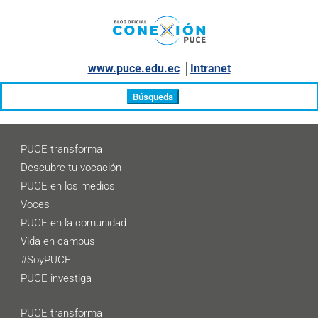
www.puce.edu.ec
│
Intranet
Buscar:
PUCE transforma
Descubre tu vocación
PUCE en los medios
Voces
PUCE en la comunidad
Vida en campus
#SoyPUCE
PUCE investiga
PUCE transforma