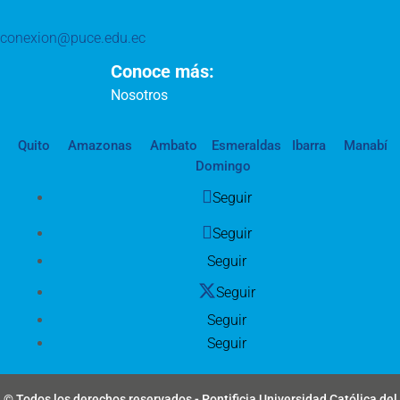
conexion@puce.edu.ec
Conoce más:
Nosotros
Quito
Amazonas
Ambato
Esmeraldas
Ibarra
Manabí
Domingo
Seguir
Seguir
Seguir
Seguir
Seguir
Seguir
© Todos los derechos reservados - Pontificia Universidad Católica del