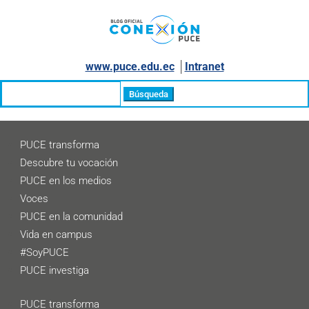
www.puce.edu.ec
│
Intranet
Buscar:
PUCE transforma
Descubre tu vocación
PUCE en los medios
Voces
PUCE en la comunidad
Vida en campus
#SoyPUCE
PUCE investiga
PUCE transforma