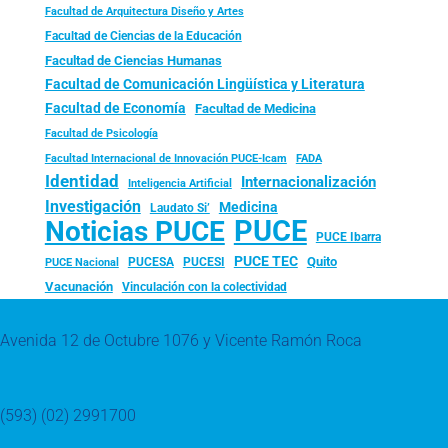
Facultad de Arquitectura Diseño y Artes
Facultad de Ciencias de la Educación
Facultad de Ciencias Humanas
Facultad de Comunicación Lingüística y Literatura
Facultad de Economía
Facultad de Medicina
Facultad de Psicología
FADA
Facultad Internacional de Innovación PUCE-Icam
Identidad
Internacionalización
Inteligencia Artificial
Investigación
Medicina
Laudato Si’
PUCE
Noticias PUCE
PUCE Ibarra
PUCE TEC
Quito
PUCESA
PUCESI
PUCE Nacional
Vacunación
Vinculación con la colectividad
Avenida 12 de Octubre 1076 y Vicente Ramón Roca
(593) (02) 2991700