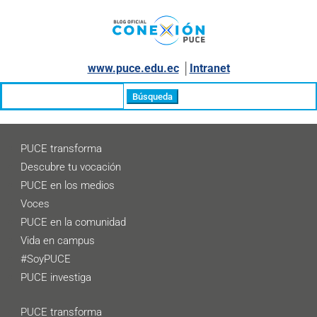
www.puce.edu.ec
│
Intranet
Buscar:
PUCE transforma
Descubre tu vocación
PUCE en los medios
Voces
PUCE en la comunidad
Vida en campus
#SoyPUCE
PUCE investiga
PUCE transforma