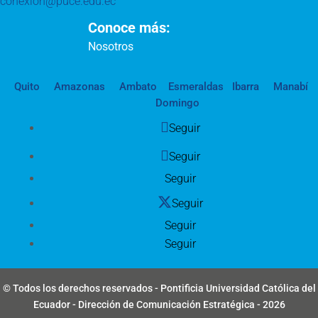
conexion@puce.edu.ec
Conoce más:
Nosotros
Quito
Amazonas
Ambato
Esmeraldas
Ibarra
Manabí
Domingo
Seguir
Seguir
Seguir
Seguir
Seguir
Seguir
© Todos los derechos reservados - Pontificia Universidad Católica del
Ecuador - Dirección de Comunicación Estratégica - 2026