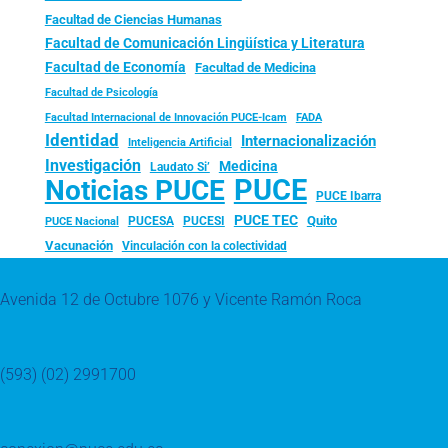
Facultad de Ciencias Humanas
Facultad de Comunicación Lingüística y Literatura
Facultad de Economía
Facultad de Medicina
Facultad de Psicología
FADA
Facultad Internacional de Innovación PUCE-Icam
Identidad
Internacionalización
Inteligencia Artificial
Investigación
Medicina
Laudato Si’
PUCE
Noticias PUCE
PUCE Ibarra
PUCE TEC
Quito
PUCESA
PUCESI
PUCE Nacional
Vacunación
Vinculación con la colectividad
Avenida 12 de Octubre 1076 y Vicente Ramón Roca
(593) (02) 2991700